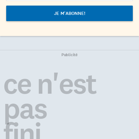
Publicité
ce n'est
pas
fini...