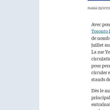
Publié 22/07/
Avec pour
Toronto 
de nombr
juillet 
La rue Yo
circulat
pour per
circuler e
stands d
Dès le ma
principal
entraînai