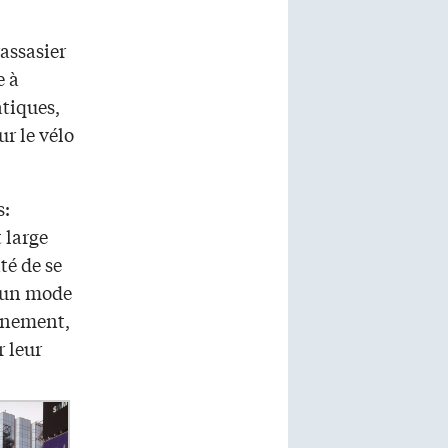
assasier
e à
atiques,
ur le vélo
s:
 large
té de se
 un mode
onnement,
r leur