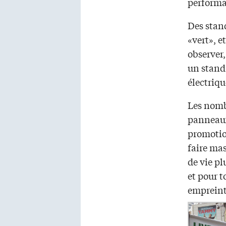
performa
Des stand
«vert», e
observer,
un stand 
électriqu
Les nomb
panneaux
promotio
faire ma
de vie pl
et pour t
empreint