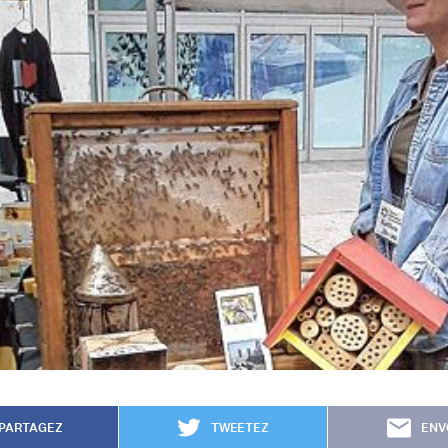
PARTAGEZ
TWEETEZ
ENV