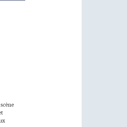
 scène
et
aux