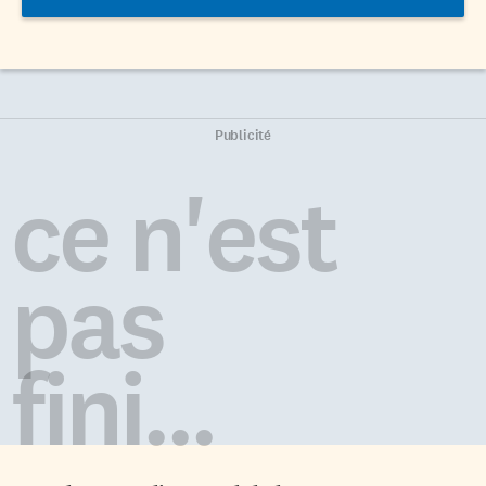
Publicité
ce n'est
pas
fini...