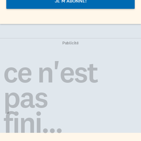
Publicité
ce n'est
pas
fini...