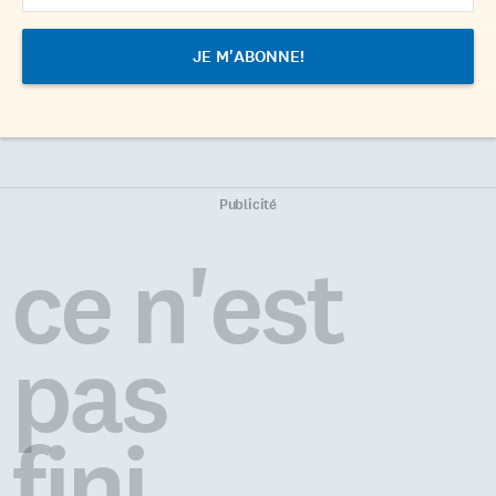
Publicité
ce n'est
pas
fini...