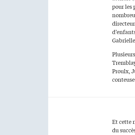
pour les 
nombreus
directeur
d’enfants
Gabrielle
Plusieur
Tremblay
Proulx, J
conteuse 
Et cette 
du succè