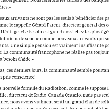
ires.»
aux arrivants ne sont pas les seuls à bénéficier des p
me le rappelle Gérard Parent, directeur général des c
 Héritage. «Le besoin est grand aussi chez les plus âgé
ntariens de souche comme nouveaux arrivants qui s
ants. Une simple pension est vraiment insuffisante po
o! La communauté francophone ne réalise pas toujours
a besoin d’aide.»
cas, ces derniers jours, la communauté semble pourtan
n pris conscience!
la nouvelle formule du Radiothon, comme le suppose 
lle, directeur de Radio-Canada Ontario, mais pas se
nnée, nous avons vraiment senti un grand élan de soli
rçu dans les appels qu’on recevait, les gens ont été to