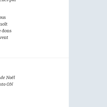
ous
noît
e dons
 vent
 de Noël
onto ON