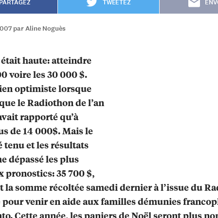
PARTAGEZ
TWEETEZ
ENV
2007 par Aline Noguès
 était haute: atteindre
00 voire les 30 000 $.
bien optimiste lorsque
t que le Radiothon de l’an
avait rapporté qu’à
us de 14 000$. Mais le
é tenu et les résultats
e dépassé les plus
 pronostics: 35 700 $,
ait la somme récoltée samedi dernier à l’issue du R
 pour venir en aide aux familles démunies franco
to. Cette année, les paniers de Noël seront plus n