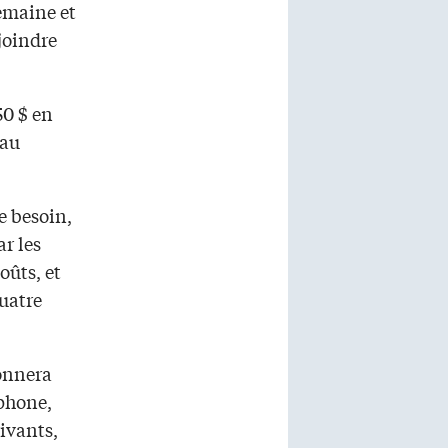
emaine et
joindre
50 $ en
 au
e besoin,
r les
oûts, et
quatre
donnera
ophone,
ivants,