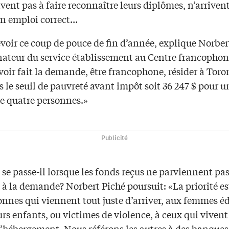
ivent pas à faire reconnaître leurs diplômes, n’arriven
un emploi correct…
voir ce coup de pouce de fin d’année, explique Norber
ateur du service établissement au Centre francophone
voir fait la demande, être francophone, résider à Toro
s le seuil de pauvreté avant impôt soit 36 247 $ pour u
de quatre personnes.»
Publicité
se passe-il lorsque les fonds reçus ne parviennent pas
 à la demande? Norbert Piché poursuit: «La priorité e
onnes qui viennent tout juste d’arriver, aux femmes 
urs enfants, ou victimes de violence, à ceux qui viven
d’hébergement. Nous référons les autres à des banques