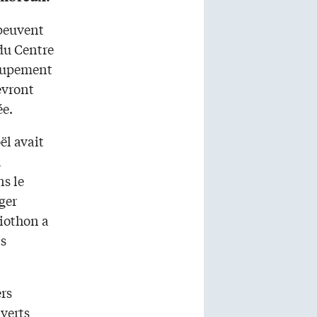
 peuvent
 du Centre
roupement
evront
ée.
ël avait
a
s le
ger
diothon a
ns
ers
uverts