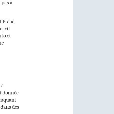
t pas à
t Piché,
, «il
nto et
ne
 à
st donnée
éduquant
t dans des