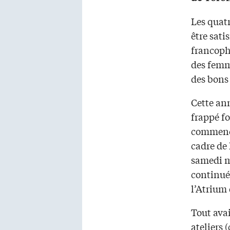
Les quat
être sati
francoph
des femm
des bons 
Cette an
frappé f
commencé
cadre de
samedi m
continué
l’Atrium 
Tout avai
ateliers 