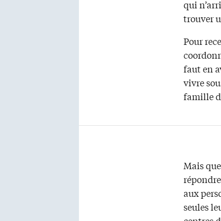
qui n’arr
trouver 
Pour rece
coordonn
faut en a
vivre sou
famille 
Mais que 
répondre
aux pers
seules le
centres 