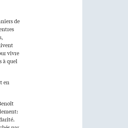
aniers de
entres
s,
uivent
ur vivre
 à quel
t en
Benoît
ulement:
darité.
uchés par