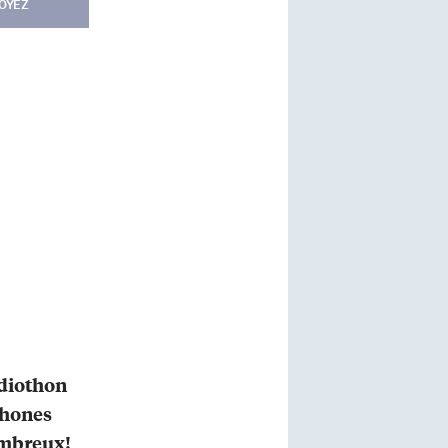
OYEZ
adiothon
phones
ombreux!