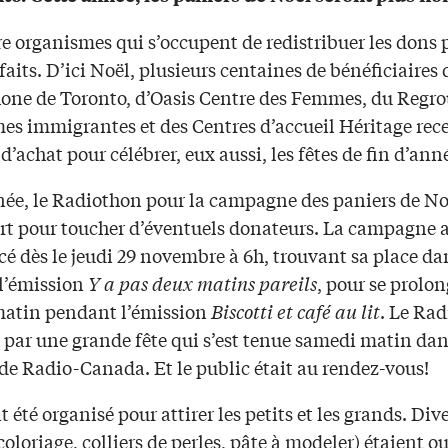
re organismes qui s’occupent de redistribuer les dons
sfaits. D’ici Noël, plusieurs centaines de bénéficiaires
one de Toronto, d’Oasis Centre des Femmes, du Reg
es immigrantes et des Centres d’accueil Héritage rec
d’achat pour célébrer, eux aussi, les fêtes de fin d’ann
née, le Radiothon pour la campagne des paniers de No
ort pour toucher d’éventuels donateurs. La campagne 
 dès le jeudi 29 novembre à 6h, trouvant sa place dan
 l’émission
Y a pas deux matins pareils
, pour se prolon
atin pendant l’émission
Biscotti et café au lit
. Le Ra
 par une grande fête qui s’est tenue samedi matin da
de Radio-Canada. Et le public était au rendez-vous!
t été organisé pour attirer les petits et les grands. Div
(coloriage, colliers de perles, pâte à modeler) étaient o