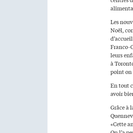
alimenta
Les nouve
Noël, com
d’accueil
Franco-O
leurs enf
à Toront
point on 
En tout 
avoir bie
Grâce à 
Quennevi
«Cette a
On l’a pe