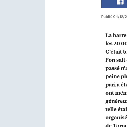
Publié 04/12/
La barre
les 20 0
C’était 
l’on sai
passé n’
peine pl
pari a ét
ont mêm
généreux
telle ét
organisé
de Toron