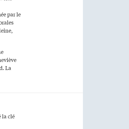
ée par le
orales
leine,
ne
neviève
d. La
 la clé