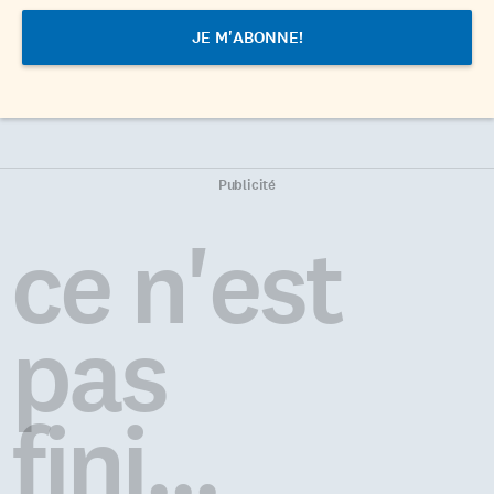
Publicité
ce n'est
pas
fini...