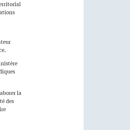
rritorial
ations
ateur
ce.
inistère
idiques
laborer la
té des
ire