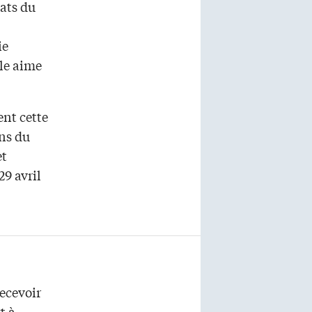
cats du
ie
le aime
nt cette
ons du
et
29 avril
ecevoir
t à