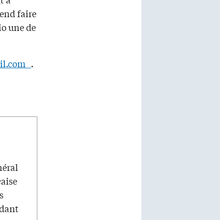
tend faire
io une de
il.com
.
néral
çaise
s
ndant