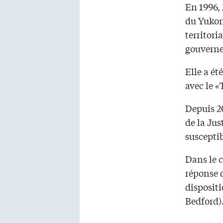
En 1996, 
du Yukon
territori
gouvern
Elle a ét
avec le «
Depuis 20
de la Jus
susceptib
Dans le c
réponse d
dispositi
Bedford)