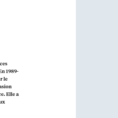
ices
 En 1989-
r le
casion
e. Elle a
aux