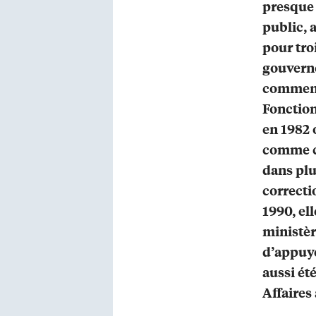
presque 
public, a
pour tro
gouverne
commencé
Fonction
en 1982 o
comme c
dans plu
correcti
1990, el
ministèr
d’appuye
aussi ét
Affaires