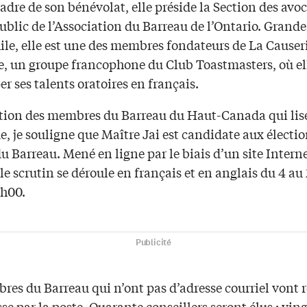
adre de son bénévolat, elle préside la Section des avo
ublic de l’Association du Barreau de l’Ontario. Grande
ile, elle est une des membres fondateurs de La Causer
e, un groupe francophone du Club Toastmasters, où el
r ses talents oratoires en français.
ntion des membres du Barreau du Haut-Canada qui lise
, je souligne que Maître Jai est candidate aux électi
u Barreau. Mené en ligne par le biais d’un site Intern
 le scrutin se déroule en français et en anglais du 4 au 
7h00.
Publicité
res du Barreau qui n’ont pas d’adresse courriel vont r
se par la poste. Quarante conseillers seront élus : ving