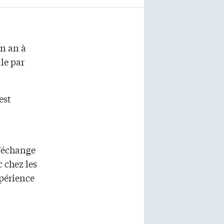
un an à
le par
est
d’échange
 chez les
xpérience