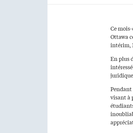
Ce mois-c
Ottawa c
intérim, 
En plus d
intéressé
juridiqu
Pendant 
visant à
étudiant
inoublia
appréciat