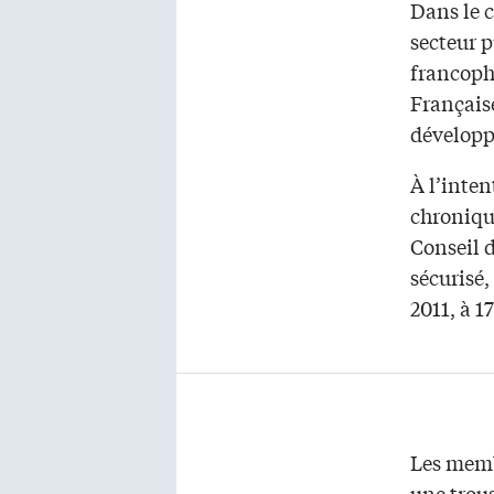
Dans le c
secteur p
francoph
Français
développe
À l’inte
chronique
Conseil d
sécurisé,
2011, à 1
Les memb
une trous