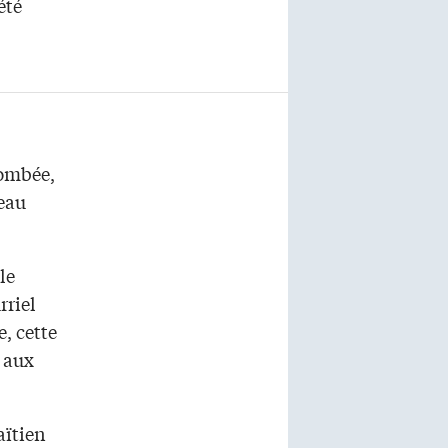
été
tombée,
veau
le
rriel
, cette
 aux
aïtien