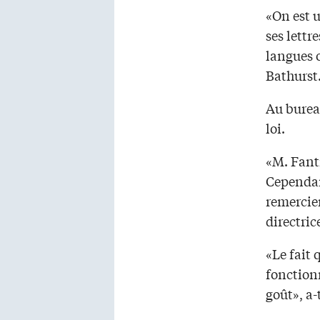
«On est 
ses lettr
langues o
Bathurst
Au bureau
loi.
«M. Fant
Cependant
remercie
directri
«Le fait 
fonction
goût», a-