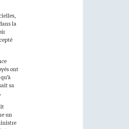
cielles,
 dans la
oir
ccepté
nce
oyés ont
 qu’à
sait sa
.
it
ne un
inistre