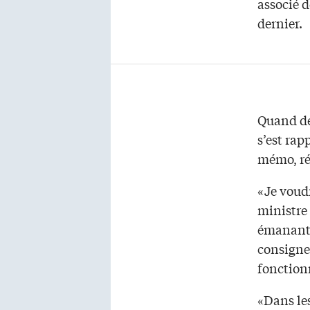
associé 
dernier.
Quand des
s’est rap
mémo, ré
«Je voud
ministre 
émanant 
consigne
fonction
«Dans les