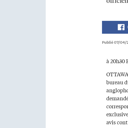
officiel
Publié 07/04/2
à 20h30 H
OTTAWA –
bureau d
anglopho
demandé 
correspo
exclusiv
avis cont