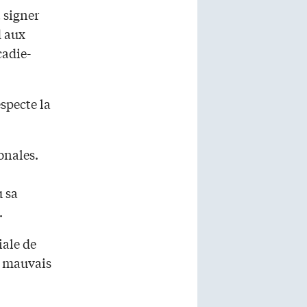
 signer
d aux
cadie-
specte la
onales.
 sa
.
iale de
e mauvais