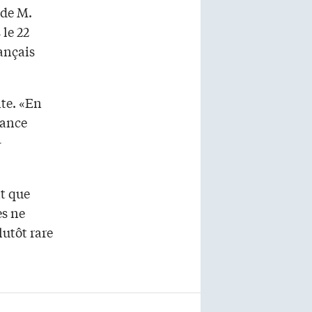
 de M.
le 22
rançais
nte. «En
lance
-
nt que
es ne
utôt rare