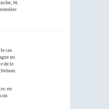
anche, M.
 première
 le cas
ingue au
e de le
, Nelson
re, en
s on