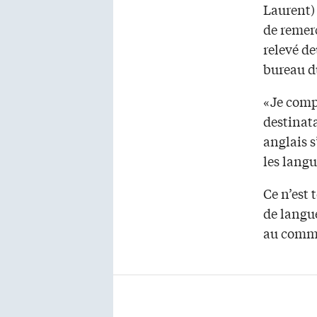
Laurent) 
de remer
relevé de
bureau d
«Je comp
destinata
anglais s
les langu
Ce n’est 
de langue
au commi