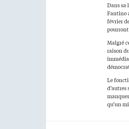
Dans sa 
Fantino 
février d
pourront 
Malgré ce
raison du
immédiate
démocrat
Le foncti
d’autres 
manquero
qu’un min