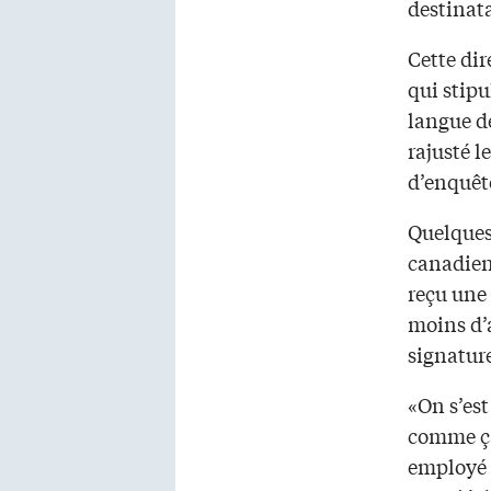
destinat
Cette dir
qui stipu
langue d
rajusté l
d’enquêt
Quelques 
canadien
reçu une
moins d’a
signature
«On s’est
comme ça
employé 