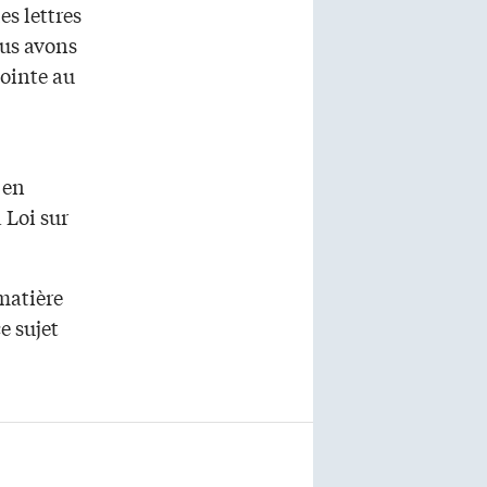
es lettres
ous avons
jointe au
 en
a Loi sur
matière
e sujet