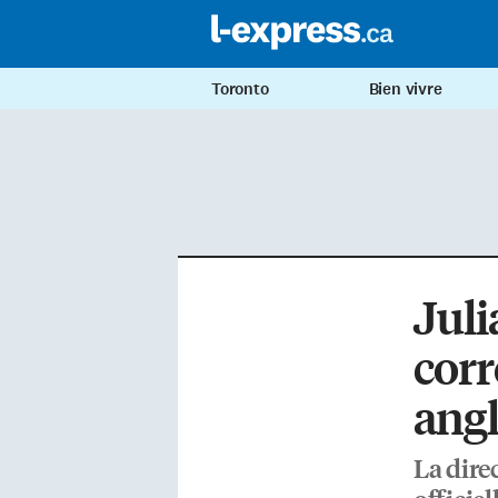
Toronto
Bien vivre
Juli
cor
angl
La direc