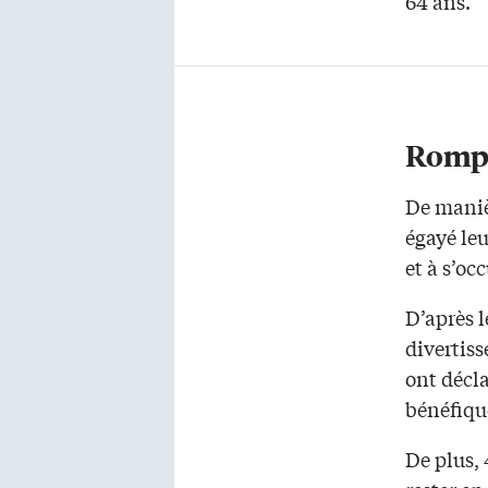
64 ans.
Rompre
De maniè
égayé le
et à s’oc
D’après l
divertiss
ont décla
bénéfiqu
De plus, 