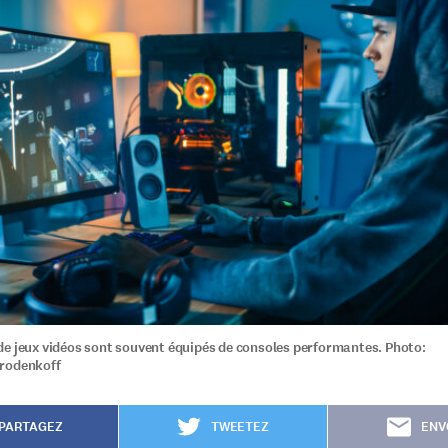
e jeux vidéos sont souvent équipés de consoles performantes. Photo:
rodenkoff
PARTAGEZ
TWEETEZ
ENV