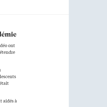
ndémie
idéo ont
détendre
u
lescents
était
t aidés à