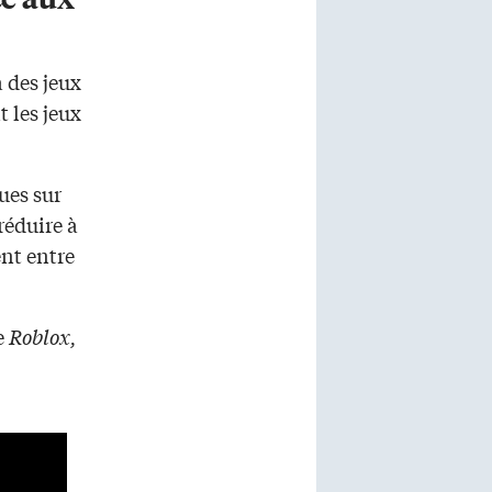
à des jeux
t les jeux
ues sur
réduire à
ent entre
e
Roblox,