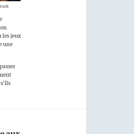
Stock
e
son
 les jeux
e une
 passer
iment
s’ils
ce aux