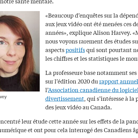
 notre santé mentale.
«Beaucoup d’enquêtes sur la dépen
aux jeux vidéo ont été menées ces d
années», explique Alison Harvey. «
nous voyons rarement des études sur
aspects
positifs
qui sont pourtant 
les chiffres et les statistiques le mo
La professeure base notamment ses
sur l’édition 2020 du
rapport annue
l’
Association canadienne du logicie
rvey
divertissement
, qui s’intéresse à la
des jeux vidéo au Canada.
oncentré leur étude cette année sur les effets de la pa
 numérique et ont pour cela interrogé des Canadiens âg