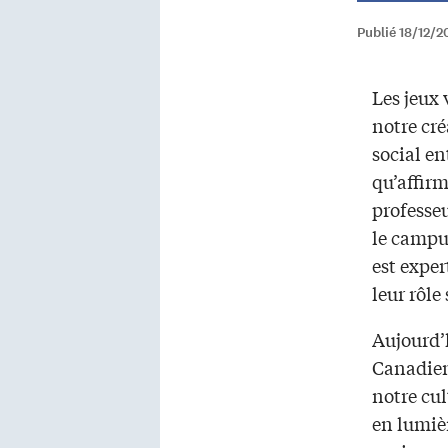
Publié 18/12/2
Les jeux
notre cré
social en
qu’affir
professeu
le campu
est exper
leur rôle 
Aujourd’
Canadien
notre cul
en lumièr