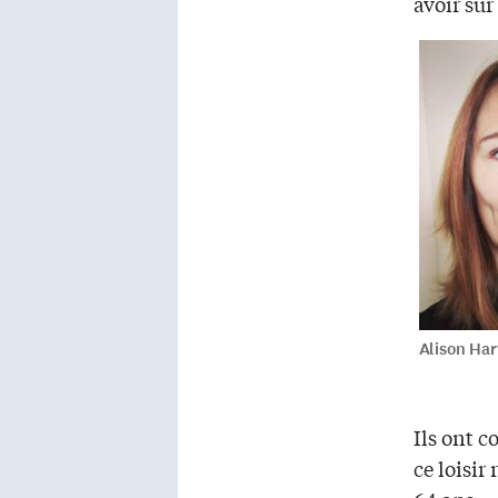
avoir sur
Alison Ha
Ils ont c
ce loisir