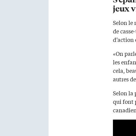
jeux 
Selon le 
de casse-
d’action 
«On parle
les enfan
cela, bea
autres de
Selon la 
qui font 
canadiens