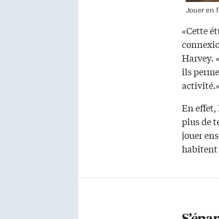
Jouer en f
«Cette ét
connexion
Harvey. «
ils perm
activité.
En effet,
plus de t
jouer ens
habitent 
S’épan