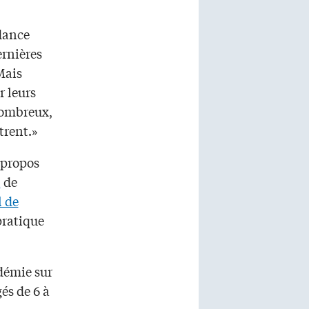
dance
ernières
Mais
 leurs
nombreux,
ntrent.»
 propos
l
de
l de
 pratique
ndémie sur
és de 6 à