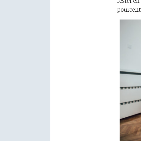
rester e
pourcenta