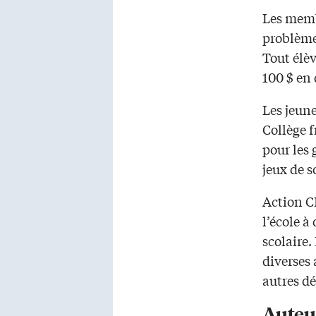
Les memb
problèmes
Tout élè
100 $ en
Les jeun
Collège f
pour les
jeux de 
Action CF
l’école à
scolaire.
diverses 
autres dé
Auteu