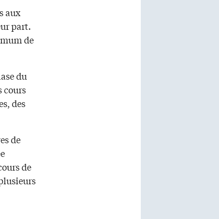
s aux
ur part.
nimum de
nase du
s cours
es, des
ves de
ée
 cours de
plusieurs