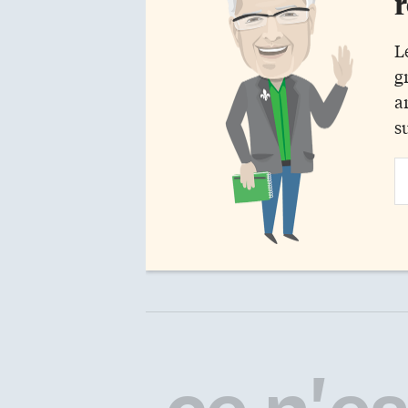
r
L
g
a
s
Em
Ad