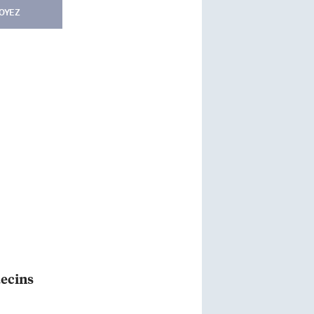
OYEZ
decins