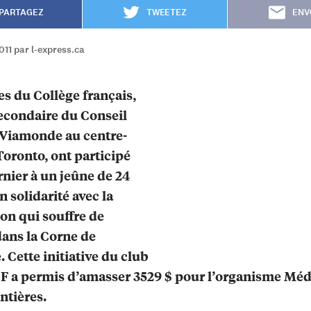
PARTAGEZ
TWEETEZ
ENV
011 par l-express.ca
es du Collège français,
secondaire du Conseil
 Viamonde au centre-
 Toronto, ont participé
rnier à un jeûne de 24
n solidarité avec la
on qui souffre de
ans la Corne de
. Cette initiative du club
F a permis d’amasser 3529 $ pour l’organisme Mé
ontières.