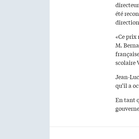
directeu
été reco
directio
«Ce prix
M. Berna
français
scolaire
Jean-Luc
qu’il a o
En tant q
gouverne,