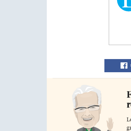
F
r
L
g