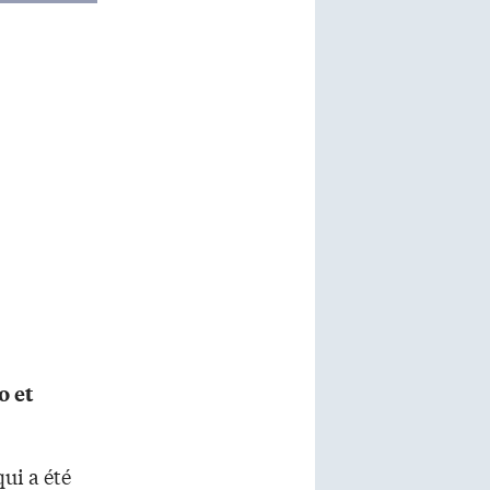
o et
ui a été