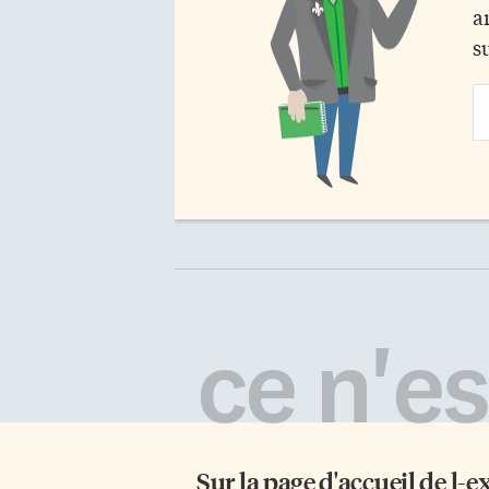
a
s
Em
Ad
ce n'est
Sur la page d'accueil de
l-e