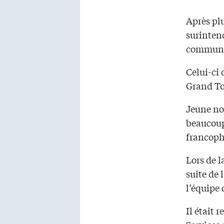
Après plu
surintend
communau
Celui-ci
Grand To
Jeune no
beaucoup 
francoph
Lors de l
suite de 
l’équipe 
Il était 