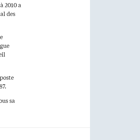
 à 2010 a
al des
de
ngue
eil
poste
87.
ous sa