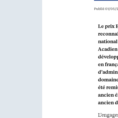
Publié 01/05/2
Le prix 
reconnaî
nationa
Acadien 
dévelop
en frança
d’admini
domaine 
été remi
ancien é
ancien d
L’engagem