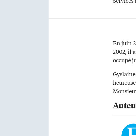
Services 
En juin 2
2002, il 
occupé ju
Gyslaine 
heureuse
Monsieur
Auteu