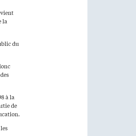
evient
 la
blic du
donc
 des
8 à la
rtie de
ucation.
 les