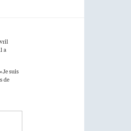
vril
l a
«Je suis
s de