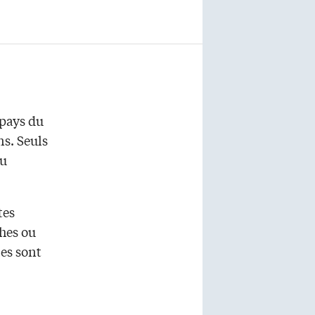
 pays du
s. Seuls
au
tes
ches ou
les sont