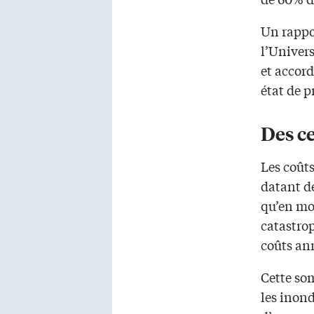
Un rappo
l’Univers
et accord
état de p
Des ce
Les coût
datant de
qu’en mo
catastro
coûts ann
Cette so
les inon