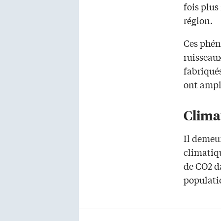
fois plus
région.
Ces phéno
ruisseaux
fabriqué
ont ampl
Clima
Il demeur
climatiq
de CO2 da
populati