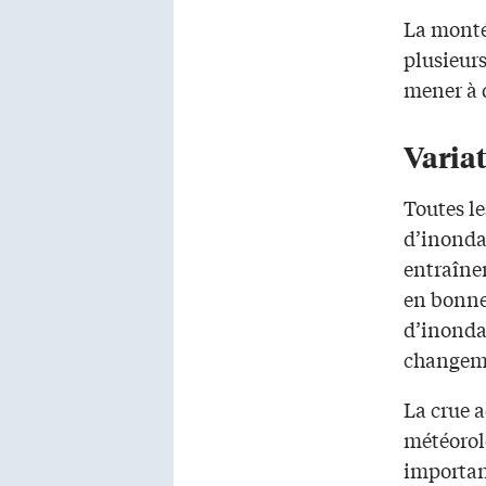
La monté
plusieurs
mener à d
Varia
Toutes le
d’inonda
entraîner
en bonne 
d’inondat
changeme
La crue 
météorol
important