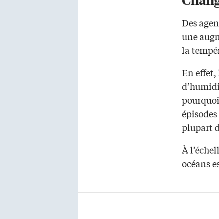
Des agen
une augm
la tempé
En effet,
d’humidit
pourquoi
épisodes 
plupart 
À l’échel
océans es