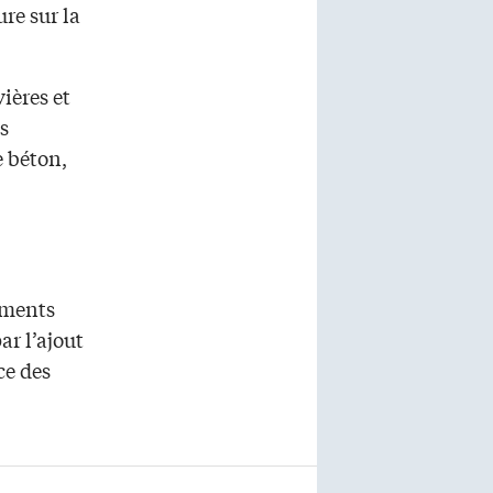
re sur la
ières et
s
e béton,
ements
r l’ajout
ce des