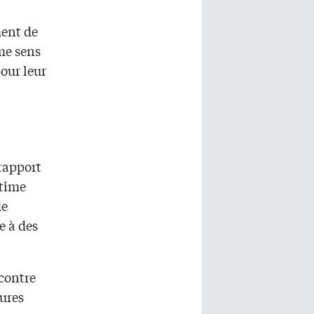
ment de
me sens
our leur
rapport
stime
de
e à des
contre
sures