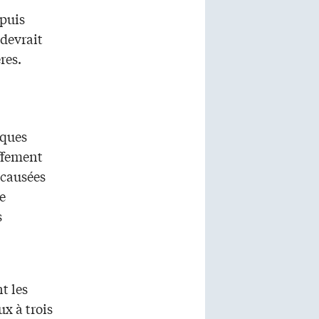
epuis
 devrait
res.
sques
ffement
 causées
e
s
t les
x à trois