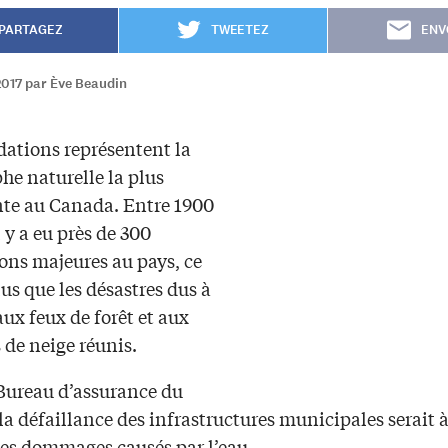
PARTAGEZ
TWEETEZ
ENV
2017 par Ève Beaudin
dations représentent la
he naturelle la plus
te au Canada. Entre 1900
l y a eu près de 300
ons majeures au pays, ce
lus que les désastres dus à
 aux feux de forêt et aux
 de neige réunis.
 Bureau d’assurance du
a défaillance des infrastructures municipales serait à
es dommages causés par l’eau.