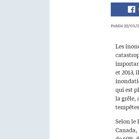
Publié 22/05/
Les inon
catastrop
importan
et 2013, i
inondati
qui est p
la grêle,
tempêtes
Selon le
Canada, l
de 60% d