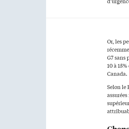
d’urgenc
Or, les p
récemme
G7 sans 
10 à 15%
Canada.
Selon le 
assurées
supérieur
attribuab
Chang