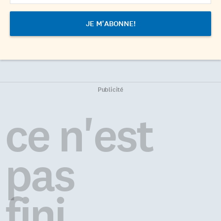
Publicité
ce n'est
pas
fini...