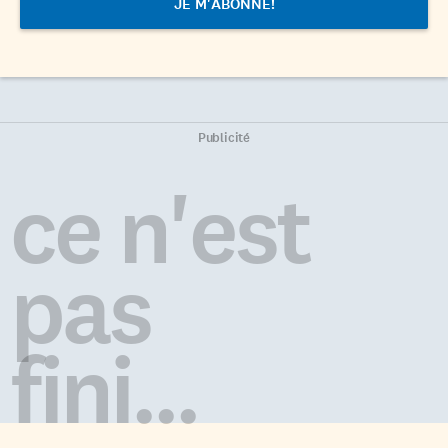
Publicité
ce n'est
pas
fini...