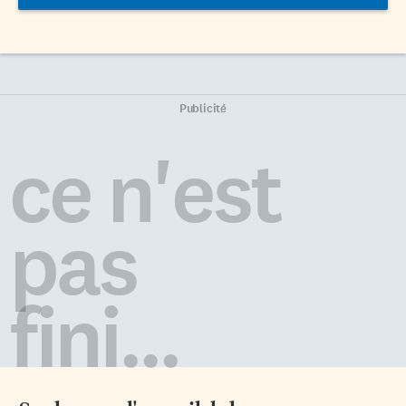
Publicité
ce n'est
pas
fini...