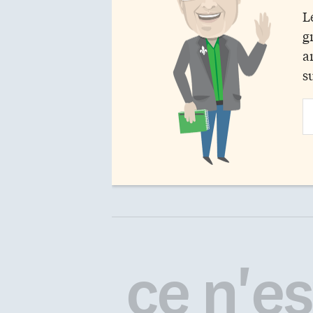
L
g
a
s
Em
Ad
ce n'est