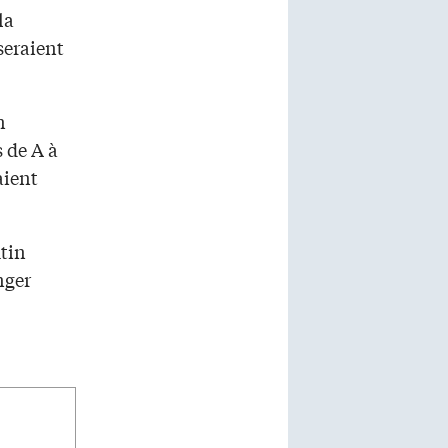
la
seraient
n
 de A à
aient
utin
nger