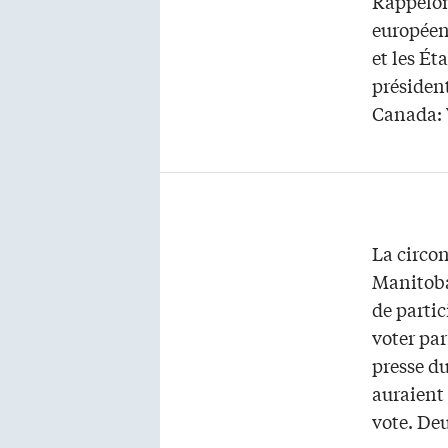
Rappelon
européenn
et les Ét
président
Canada: 
La circon
Manitoba,
de partic
voter par
presse d
auraient 
vote. De