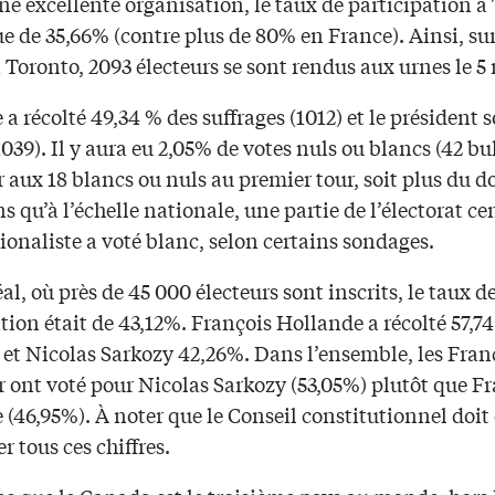
e excellente organisation, le taux de participation à
ue de 35,66% (contre plus de 80% en France). Ainsi, sur
à Toronto, 2093 électeurs se sont rendus aux urnes le 5
a récolté 49,34 % des suffrages (1012) et le président 
039). Il y aura eu 2,05% de votes nuls ou blancs (42 bul
aux 18 blancs ou nuls au premier tour, soit plus du d
 qu’à l’échelle nationale, une partie de l’électorat cen
ionaliste a voté blanc, selon certains sondages.
l, où près de 45 000 électeurs sont inscrits, le taux d
tion était de 43,12%. François Hollande a récolté 57,7
 et Nicolas Sarkozy 42,26%. Dans l’ensemble, les Fran
r ont voté pour Nicolas Sarkozy (53,05%) plutôt que F
(46,95%). À noter que le Conseil constitutionnel doit
er tous ces chiffres.