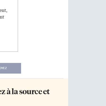
ent,
ent
OYEZ
 à la source et