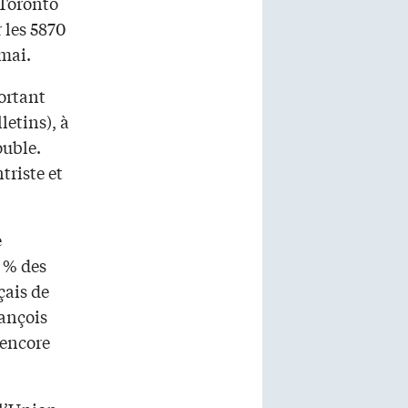
 Toronto
 les 5870
 mai.
sortant
letins), à
ouble.
triste et
e
4 % des
çais de
rançois
 encore