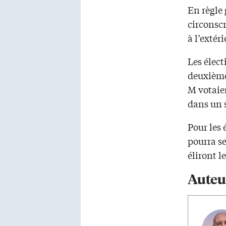
En règle 
circonscr
à l’extér
Les élect
deuxième 
M votaien
dans un 
Pour les 
pourra se
éliront l
Auteu