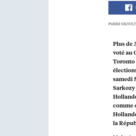
Publié 08/05/
Plus de 
voté au 
Toronto 
élections
samedi 5
Sarkozy 
Hollande
comme on
Hollande
la Répub