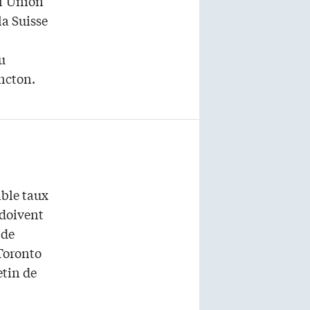
 l’Union
la Suisse
au
ncton.
ible taux
 doivent
 de
 Toronto
etin de