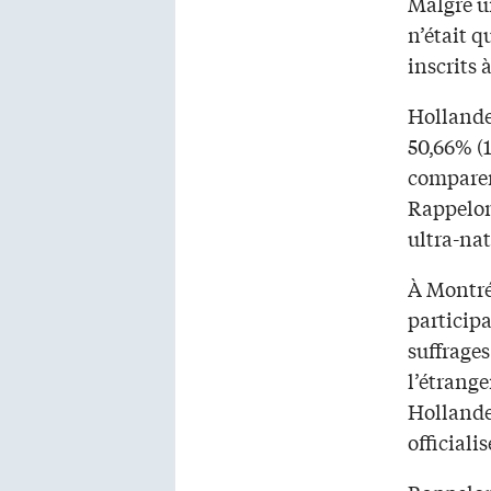
Malgré un
n’était q
inscrits 
Hollande 
50,66% (1
comparer 
Rappelons
ultra-nat
À Montréa
participa
suffrages
l’étrange
Hollande 
officialis