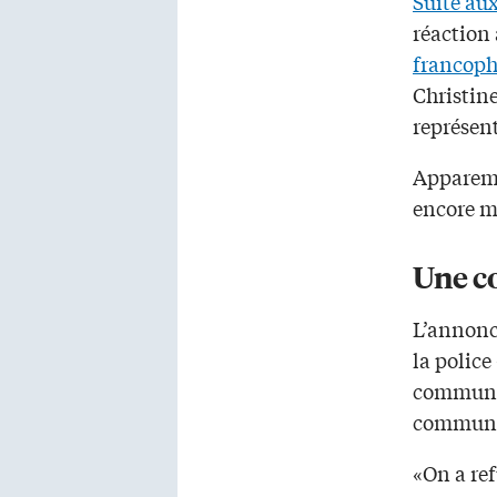
Suite au
réaction 
francoph
Christine
représen
Apparemm
encore me
Une c
L’annonce
la police
communau
communau
«On a ref