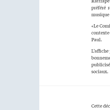
Rattrapé 
préféré 
musique e
«Le Comit
contexte-
Paul.
L’affiche
bonnemen
publicisé
sociaux.
Cette déc