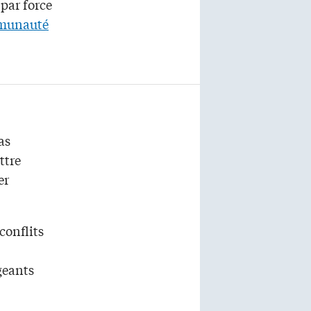
par force
munauté
as
ttre
er
conflits
geants