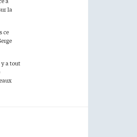
ce a
ur la
s ce
Serge
 y a tout
é
seaux