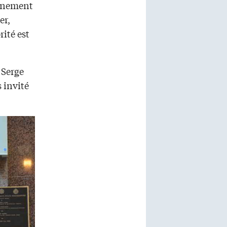
vénement
er,
rité est
 Serge
s invité