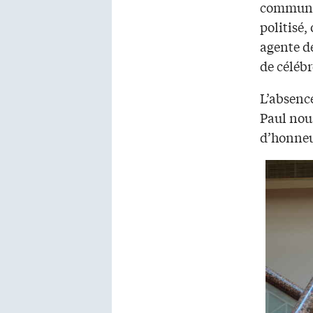
communau
politisé,
agente de
de céléb
L’absence
Paul nous
d’honneu