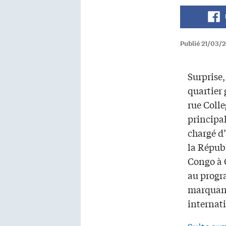
Publié 21/03/2
Surprise,
quartier 
rue Colle
principa
chargé d’
la Répub
Congo à O
au progr
marquant
internat