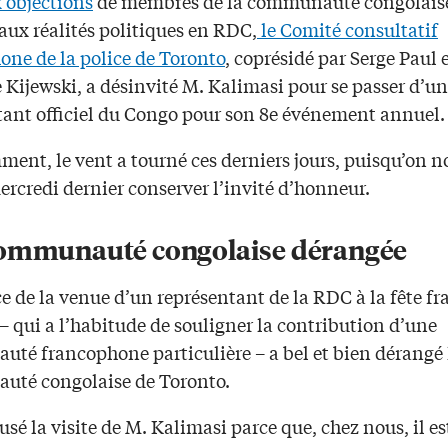
x objections
de membres de la communauté congolaise
aux réalités politiques en RDC,
le Comité consultatif
one de la police de Toronto
, coprésidé par Serge Paul 
 Kijewski, a désinvité M. Kalimasi pour se passer d’un
tant officiel du Congo pour son 8e événement annuel.
ent, le vent a tourné ces derniers jours, puisqu’on no
rcredi dernier conserver l’invité d’honneur.
ommunauté congolaise dérangée
 de la venue d’un représentant de la RDC à la fête fr
 – qui a l’habitude de souligner la contribution d’une
té francophone particulière – a bel et bien dérangé 
té congolaise de Toronto.
usé la visite de M. Kalimasi parce que, chez nous, il est