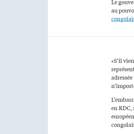
Le gouve
au pouvoi
congolai
«S’il vie
représent
adressée 
n’import
L’embarr
en RDC, 
européens
congolai