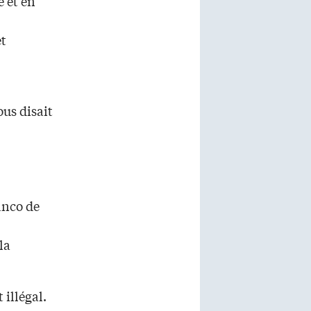
 et en
et
us disait
anco de
la
 illégal.