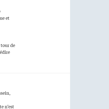
e
ue et
e tour de
édire
ssein,
te n’est