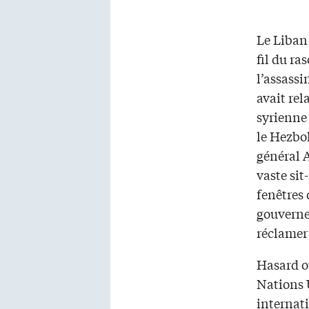
Le Liban 
fil du ra
l’assassi
avait rel
syrienne
le Hezbol
général 
vaste sit
fenêtres 
gouverne
réclamer
Hasard ou
Nations 
internati