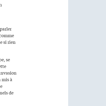
n
parler
, comme
 si rien
be, se
ette
’invasion
a mis à
le
nels de