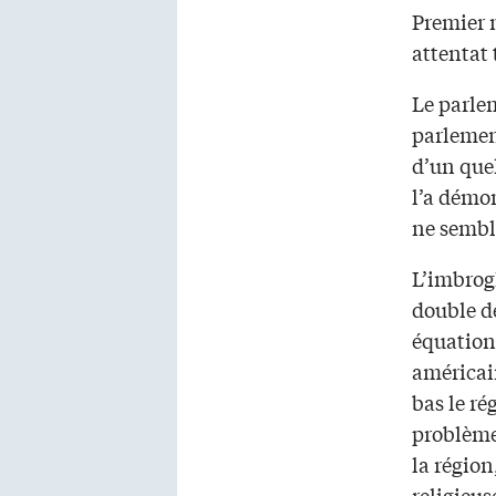
Premier m
attentat t
Le parlem
parlement
d’un que
l’a démon
ne semble
L’imbrogl
double dé
équation,
américain
bas le ré
problème
la région
religieus