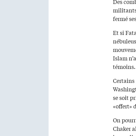
Des comb
militants
fermé se
Et si Fat
nébuleus
mouvement
Islam n’a
témoins.
Certains 
Washingt
se soit p
«offert» 
On pourr
Chaker al