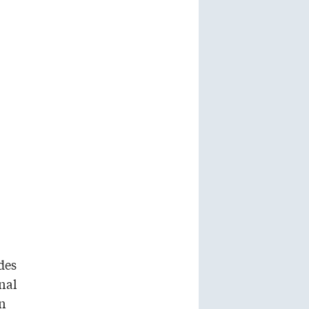
des
nal
en