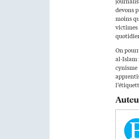
journalis
devons p
moins qu
victimes
quotidie
On pourra
al-Islam
cynisme 
apprentis
l’étiquet
Auteu