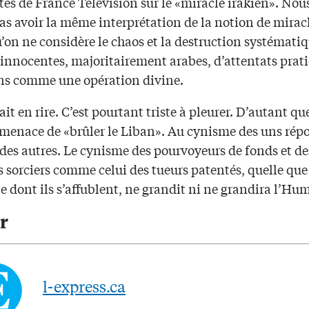
tes de France Télévision sur le «miracle irakien». Nou
as avoir la même interprétation de la notion de mirac
’on ne considère le chaos et la destruction systémati
 innocentes, majoritairement arabes, d’attentats pra
ns comme une opération divine.
it en rire. C’est pourtant triste à pleurer. D’autant q
 menace de «brûler le Liban». Au cynisme des uns rép
des autres. Le cynisme des pourvoyeurs de fonds et de
 sorciers comme celui des tueurs patentés, quelle que 
te dont ils s’affublent, ne grandit ni ne grandira l’Hu
r
l-express.ca