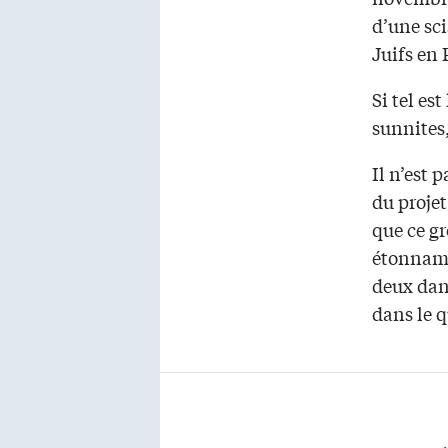
d’une sci
Juifs en 
Si tel es
sunnites,
Il n’est 
du projet
que ce gr
étonnamm
deux dans
dans le q