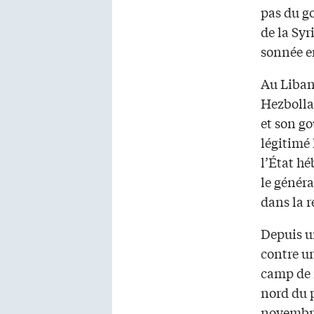
pas du g
de la Syr
sonnée e
Au Liban,
Hezbollah
et son g
légitimé 
l’État hé
le génér
dans la r
Depuis u
contre un
camp de r
nord du p
novembre