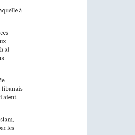
laquelle à
 ces
eux
h al-
ns
de
 libanais
i aient
Islam,
ar les