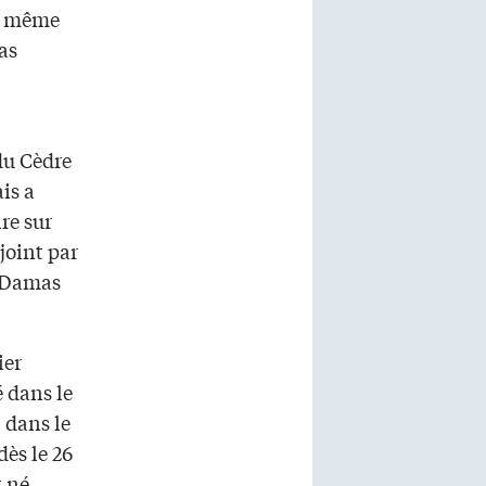
ni même
pas
du Cèdre
is a
re sur
joint par
e Damas
ier
 dans le
 dans le
dès le 26
t né