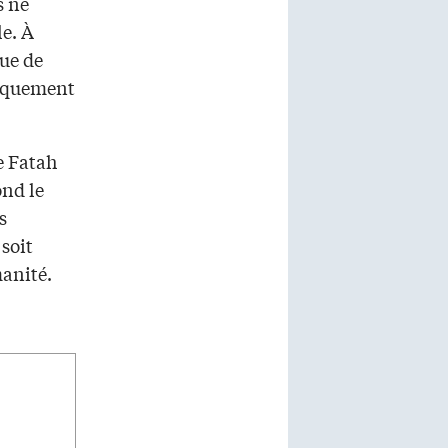
s ne
le. À
que de
tiquement
ue Fatah
ond le
s
soit
manité.