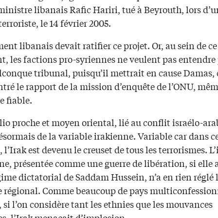
inistre libanais Rafic Hariri, tué à Beyrouth, lors d’u
erroriste, le 14 février 2005.
ent libanais devait ratifier ce projet. Or, au sein de ce
, les factions pro-syriennes ne veulent pas entendre 
lconque tribunal, puisqu’il mettrait en cause Damas
tré le rapport de la mission d’enquête de l’ONU, même
 fiable.
io proche et moyen oriental, lié au conflit israélo-ara
sormais de la variable irakienne. Variable car dans c
 l’Irak est devenu le creuset de tous les terrorismes. L
e, présentée comme une guerre de libération, si elle 
gime dictatorial de Saddam Hussein, n’a en rien réglé 
 régional. Comme beaucoup de pays multiconfession
, si l’on considère tant les ethnies que les mouvances
es, l’Irak menaçait d’implosion.