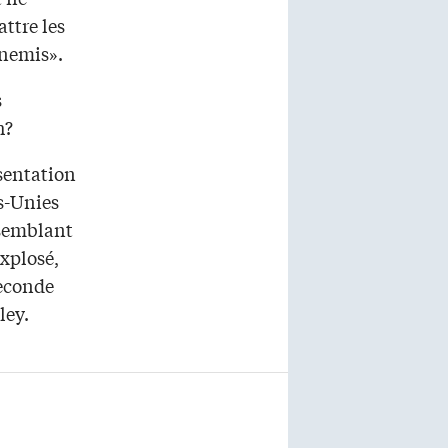
ttre les
nnemis».
s
h?
ésentation
ns-Unies
ssemblant
xplosé,
seconde
ley.