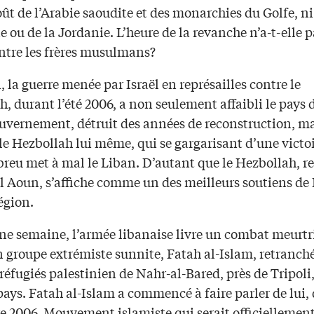
oût de l’Arabie saoudite et des monarchies du Golfe, 
ie ou de la Jordanie. L’heure de la revanche n’a-t-elle 
ntre les frères musulmans?
 la guerre menée par Israël en représailles contre le
, durant l’été 2006, a non seulement affaibli le pays 
ouvernement, détruit des années de reconstruction, ma
le Hezbollah lui même, qui se gargarisant d’une victoi
breu met à mal le Liban. D’autant que le Hezbollah, re
al Aoun, s’affiche comme un des meilleurs soutiens d
égion.
ne semaine, l’armée libanaise livre un combat meurtr
 groupe extrémiste sunnite, Fatah al-Islam, retranché
éfugiés palestinien de Nahr-al-Bared, près de Tripoli,
ays. Fatah al-Islam a commencé à faire parler de lui, 
 2006. Mouvement islamiste qui serait officiellemen