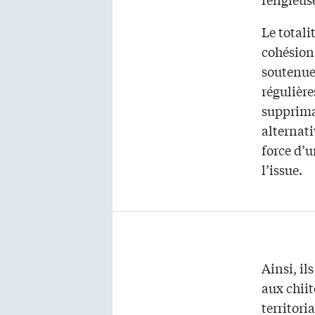
Le totali
cohésion 
soutenue 
régulière
suppriman
alternati
force d’u
l’issue.
Ainsi, il
aux chiit
territori