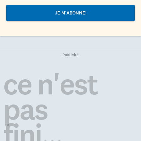
Publicité
ce n'est
pas
fini...