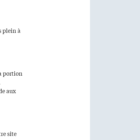
 plein à
a portion
n
de aux
re site