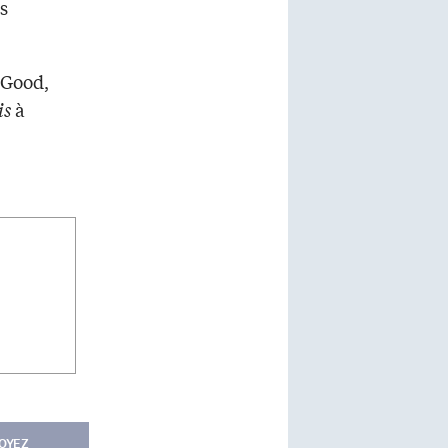
s
-Good,
is
à
OYEZ