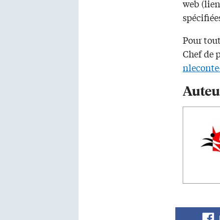
web (lien
spécifiée
Pour tout
Chef de p
nlecont
Auteu