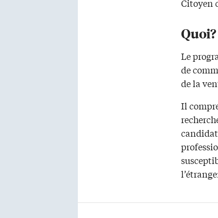
Citoyen 
Quoi?
Le progr
de commu
de la ven
Il compre
recherch
candidat(
professio
susceptib
l’étrange