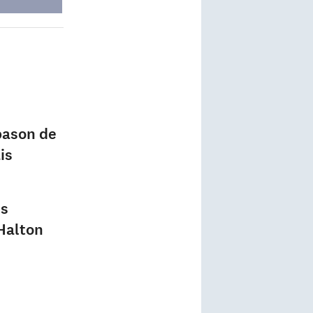
pason de
is
es
Halton