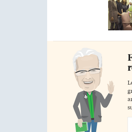
F
r
L
g
a
s
Em
Ad