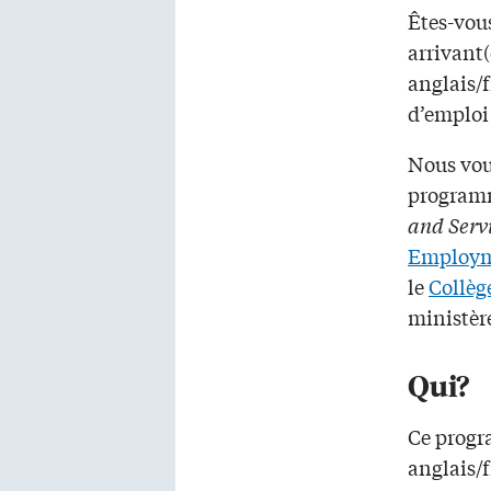
Êtes-vous
arrivant(
anglais/f
d’emploi 
Nous vou
programm
and Servi
Employ
le
Collèg
ministère
Qui?
Ce progr
anglais/