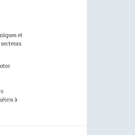
niques et
 secteurs
otre
rs
é(e)s à