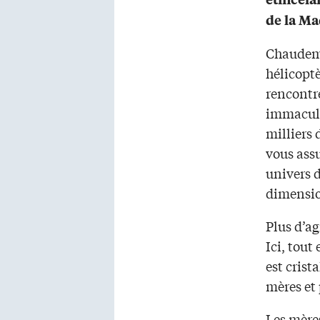
de la Ma
Chaudeme
hélicoptè
rencontr
immaculé
milliers
vous assu
univers 
dimensio
Plus d’ag
Ici, tout
est crist
mères et 
Les mères