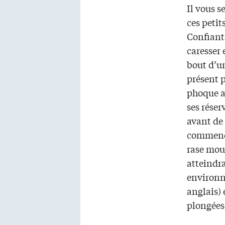
Il vous s
ces petit
Confiants
caresser
bout d’un
présent p
phoque ap
ses réser
avant de
commence
rase mouc
atteindr
environn
anglais) 
plongées