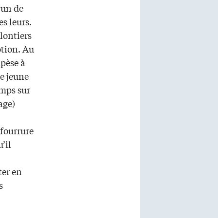
l’un de
es leurs.
lontiers
otion. Au
 pèse à
Le jeune
emps sur
age)
 fourrure
’il
ter en
s