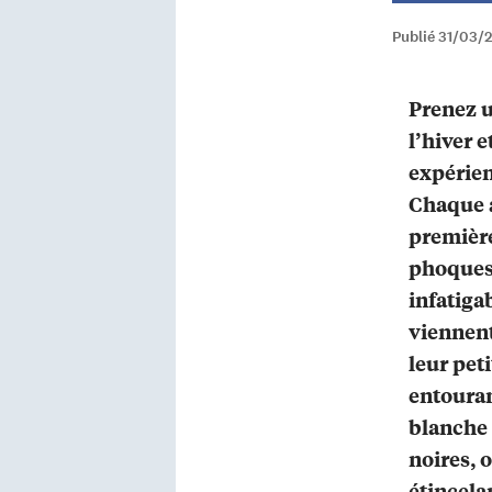
Publié 31/03/
Prenez 
l’hiver 
expérien
Chaque a
première
phoques
infatiga
viennent
leur pet
entouran
blanche 
noires, 
étincela