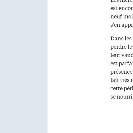
est encor
neuf mois
s’en appr
Dans les 
perdre le
leur vau
est parfa
présence
lait très
cette pér
se nourri