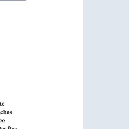
té
âches
ce
es Îles