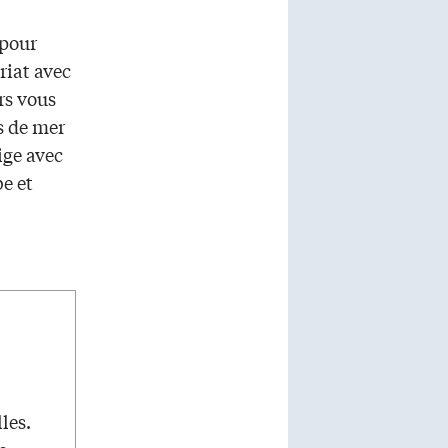
 pour
riat avec
rs vous
s de mer
ige avec
e et
les.