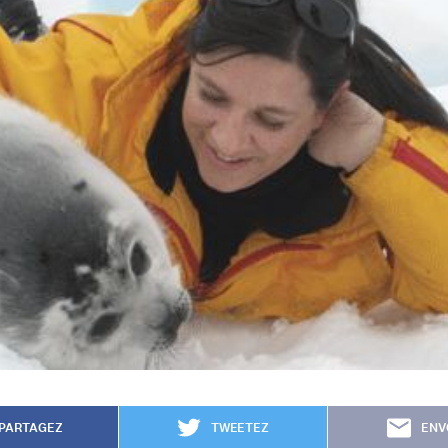
PARTAGEZ
TWEETEZ
ENV