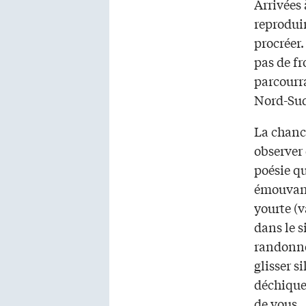
Arrivées 
reproduir
procréer
pas de fr
parcourr
Nord-Sud
La chance
observer 
poésie q
émouvant
yourte (
dans le s
randonné
glisser s
déchiquet
de vous.