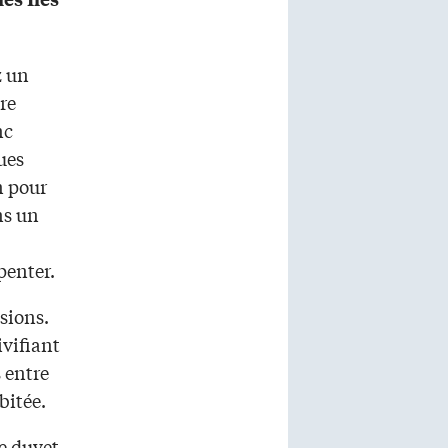
z un
re
nc
ues
n pour
ns un
penter.
nsions.
ivifiant
s entre
bitée.
le duvet