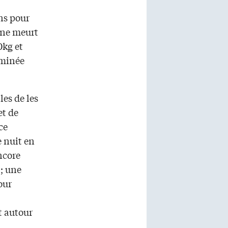
ans pour
 ne meurt
0kg et
rminée
les de les
et de
ce
 nuit en
ncore
l; une
our
t autour