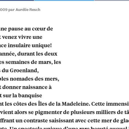
2009 par Aurélie Resch
une pause au cœur de
et venez vivre une
ce insulaire unique!
nnée, durant les deux
s semaines de mars, les
 du Groenland,
bles nomades des mers,
 donner naissance à
it sur la banquise
t les côtes des Îles de la Madeleine. Cette immensi
vient alors se pigmenter de plusieurs milliers de t
offrant un contraste saisissant avec cette mer de gla
nte. Un spectacle unique d’une rare beauté auquel l