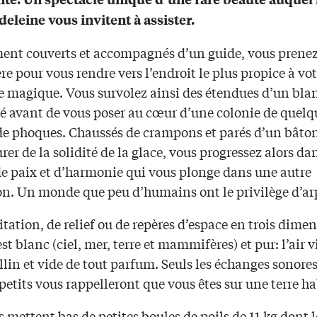
deleine vous invitent à assister.
nt couverts et accompagnés d’un guide, vous prene
re pour vous rendre vers l’endroit le plus propice à vot
e magique. Vous survolez ainsi des étendues d’un bla
 avant de vous poser au cœur d’une colonie de quelq
 de phoques. Chaussés de crampons et parés d’un bâto
rer de la solidité de la glace, vous progressez alors da
de paix et d’harmonie qui vous plonge dans une autre
n. Un monde que peu d’humains ont le privilège d’ar
itation, de relief ou de repères d’espace en trois dime
 est blanc (ciel, mer, terre et mammifères) et pur: l’air v
allin et vide de tout parfum. Seuls les échanges sonore
petits vous rappelleront que vous êtes sur une terre ha
 mettent bas de petites boules de poils de 11 kg dont 