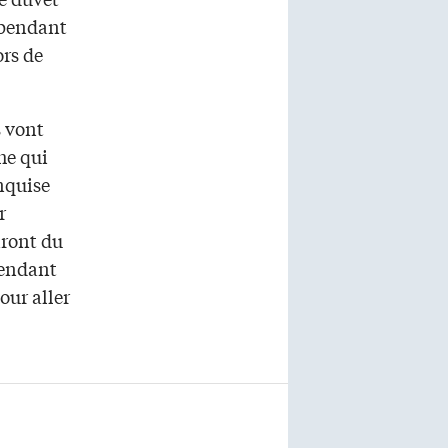
 pendant
ors de
s vont
he qui
nquise
r
iront du
 Pendant
pour aller