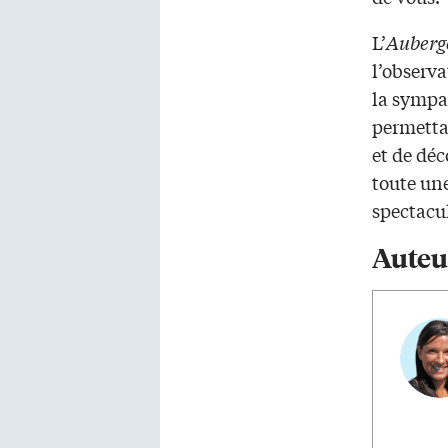
L’
Auberg
l’observa
la sympat
permettan
et de déc
toute une
spectacu
Auteu