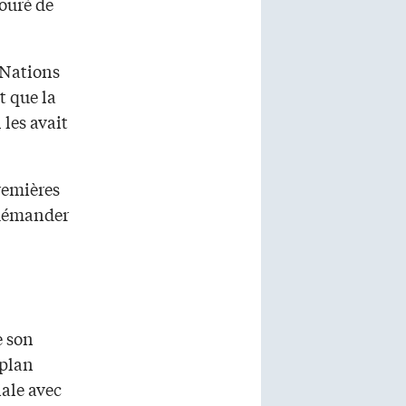
touré de
 Nations
t que la
 les avait
Premières
quémander
e son
 plan
ale avec