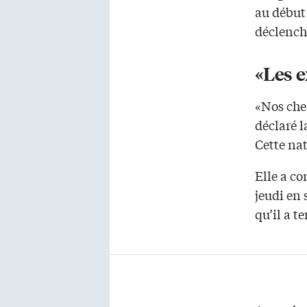
au début
déclench
«Les e
«Nos chef
déclaré 
Cette na
Elle a c
jeudi en
qu’il a te