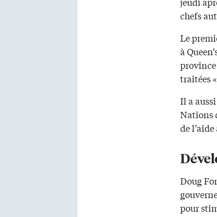
jeudi apr
chefs au
Le premi
à Queen’s
province 
traitées 
Il a auss
Nations 
de l’aid
Dével
Doug For
gouvernem
pour sti