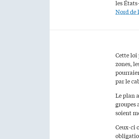
les États
Nord de 
Cette loi
zones, le
pourraien
par le ca
Le plan 
groupes a
soient m
Ceux-ci 
obligatio