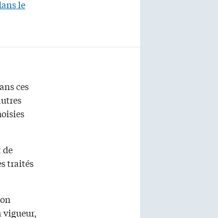
dans le
Dans ces
autres
oisies
t de
s traités
son
n vigueur,