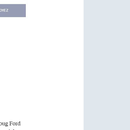
OYEZ
Doug Ford