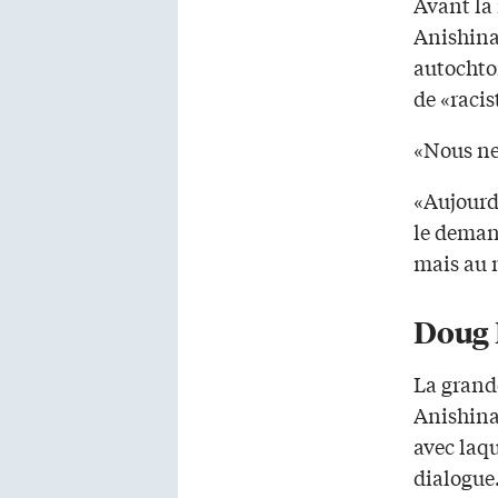
Avant la 
Anishina
autochton
de «racis
«Nous ne
«Aujourd’
le demand
mais au 
Doug 
La grand
Anishinab
avec laqu
dialogue