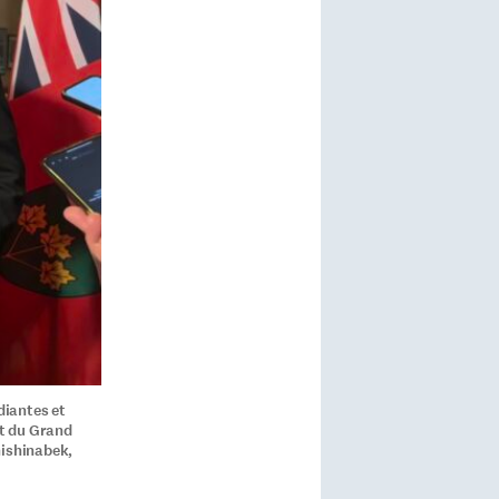
diantes et
nt du Grand
nishinabek,