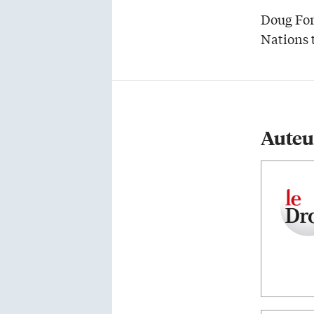
Doug Ford
Nations t
Auteu