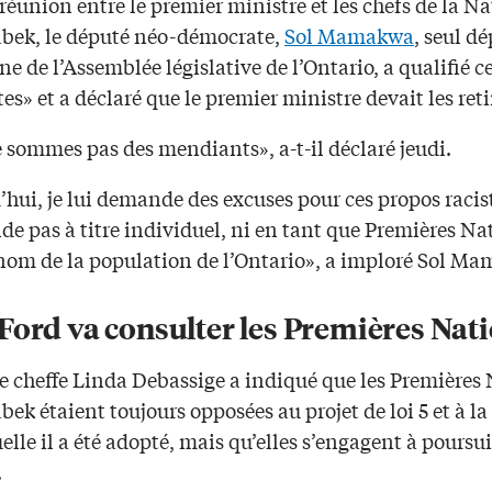
réunion entre le premier ministre et les chefs de la N
bek, le député néo-démocrate,
Sol Mamakwa
, seul d
e de l’Assemblée législative de l’Ontario, a qualifié c
tes» et a déclaré que le premier ministre devait les reti
 sommes pas des mendiants», a-t-il déclaré jeudi.
hui, je lui demande des excuses pour ces propos racist
e pas à titre individuel, ni en tant que Premières Na
nom de la population de l’Ontario», a imploré Sol M
Ford va consulter les Premières Nat
e cheffe Linda Debassige a indiqué que les Premières
ek étaient toujours opposées au projet de loi 5 et à la
elle il a été adopté, mais qu’elles s’engagent à poursui
.