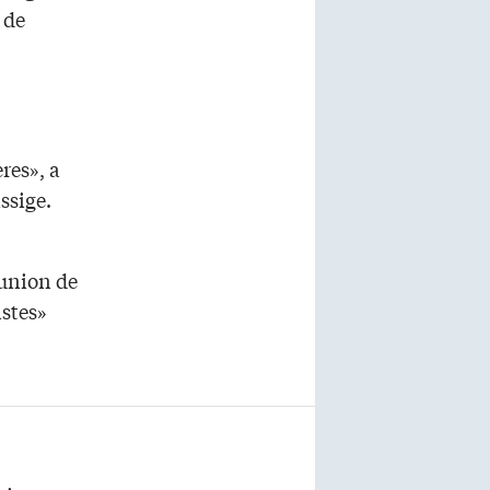
 de
res», a
ssige.
éunion de
istes»