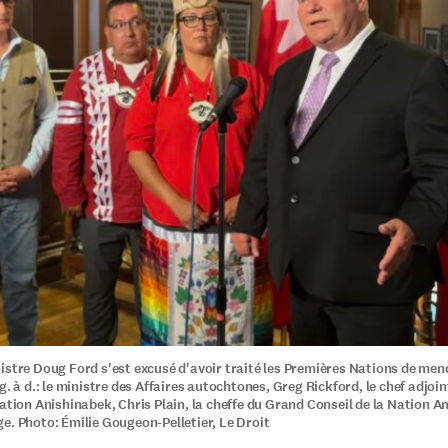
istre Doug Ford s'est excusé d'avoir traité les Premières Nations de men
g. à d.: le ministre des Affaires autochtones, Greg Rickford, le chef adjoi
Nation Anishinabek, Chris Plain, la cheffe du Grand Conseil de la Nation A
e. Photo: Émilie Gougeon-Pelletier, Le Droit