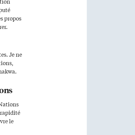
ation
éputé
es propos
rer.
es. Je ne
tions,
amakwa.
ions
 Nations
 rapidité
vre le