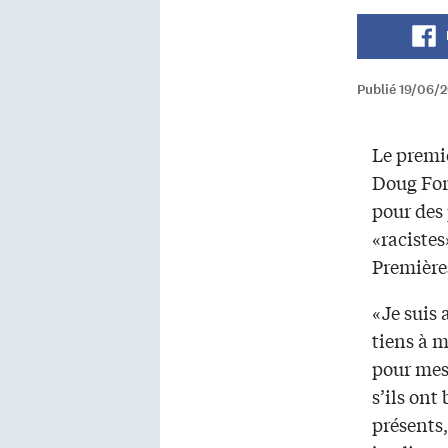
Publié 19/06/2
Le premie
Doug For
pour des 
«raciste
Première
«Je suis 
tiens à 
pour mes
s’ils ont
présents,