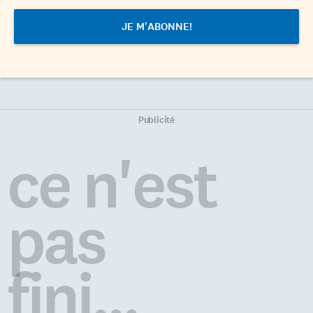
Publicité
ce n'est
pas
fini...