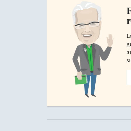
F
r
L
g
a
s
Em
Ad