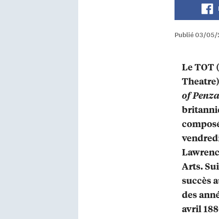
Publié 03/05/2
Le TOT 
Theatre)
of Penz
britanni
composé 
vendredi 
Lawrenc
Arts. Su
succès a
des anné
avril 188