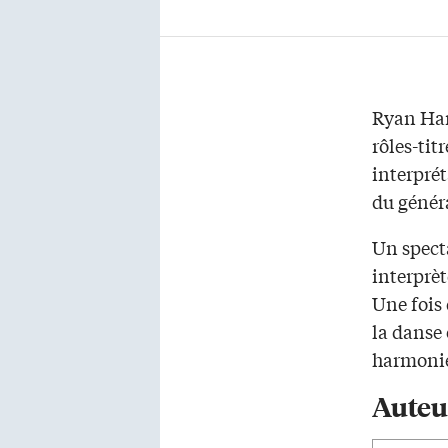
Ryan Har
rôles-tit
interprét
du génér
Un spect
interprèt
Une fois 
la danse 
harmonie
Auteu