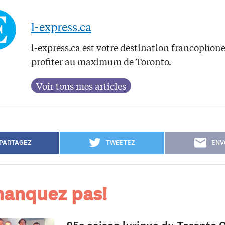
l-express.ca
l-express.ca est votre destination francophon
profiter au maximum de Toronto.
PARTAGEZ
TWEETEZ
ENV
anquez pas!