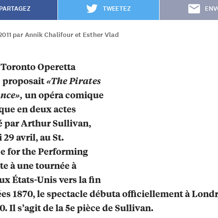
PARTAGEZ
TWEETEZ
ENV
011 par Annik Chalifour et Esther Vlad
(Toronto Operetta
 proposait
«The Pirates
ance»,
un opéra comique
que en deux actes
par Arthur Sullivan,
29 avril, au St.
e for the Performing
ite à une tournée à
ux États-Unis vers la fin
es 1870, le spectacle débuta officiellement à Londr
0. Il s’agit de la 5e pièce de Sullivan.