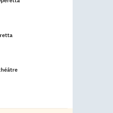
Operetta
retta
théâtre