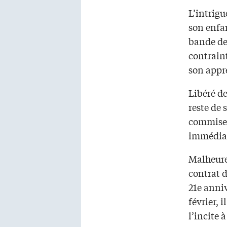
L’intrigu
son enfan
bande de 
contraint
son appr
Libéré de
reste de 
commises
immédia
Malheure
contrat d
21e anniv
février, 
l’incite