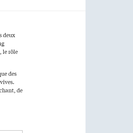
s deux
ng
 le rôle
que des
vives.
 chant, de