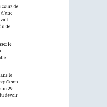
u cours de
s d’une
avait
fin de
sser le
a
mbe
ans le
usqu’à son
é un 29
 du devoir