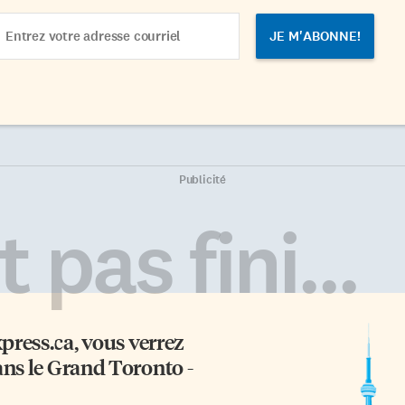
ail
dress
Publicité
 pas fini...
xpress.ca
, vous verrez
ans le Grand Toronto -