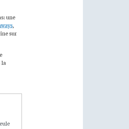
as: une
hways
,
ine sur
e
 la
seule