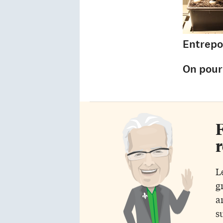
Entrepo
On pour
F
r
L
g
a
s