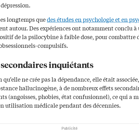
 dépression.
rtes longtemps que
des études en psychologie et en psy
nent autour. Des expériences ont notamment conclu à
sitif de la psilocybine à faible dose, pour combattre 
 obsessionnels-compulsifs.
 secondaires inquiétants
 qu’elle ne crée pas la dépendance, elle était associ
bstance hallucinogène, à de nombreux effets secondai
ts (angoisses, phobies, état confusionnel), ce qui a m
son utilisation médicale pendant des décennies.
Publicité