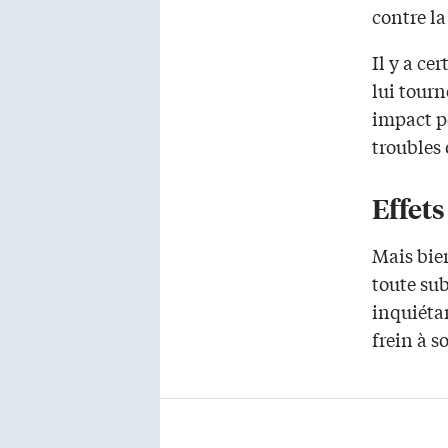
contre la
Il y a ce
lui tour
impact po
troubles
Effets
Mais bien
toute su
inquiétan
frein à 