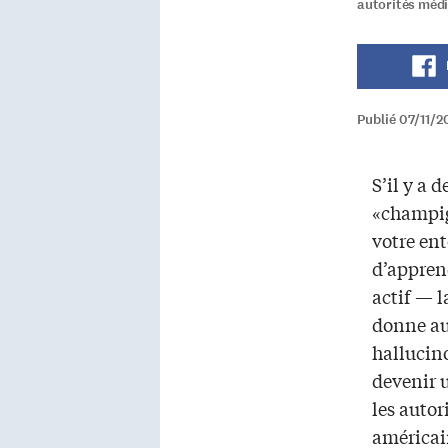
autorités médi
Publié 07/11/
S’il y a 
«champi
votre ent
d’appren
actif — 
donne au
hallucin
devenir 
les autor
américai