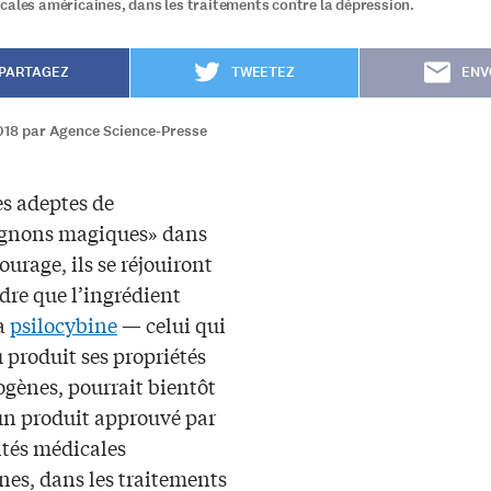
cales américaines, dans les traitements contre la dépression.
PARTAGEZ
TWEETEZ
ENV
2018 par Agence Science-Presse
des adeptes de
gnons magiques» dans
ourage, ils se réjouiront
dre que l’ingrédient
la
psilocybine
— celui qui
 produit ses propriétés
ogènes, pourrait bientôt
un produit approuvé par
ités médicales
nes, dans les traitements