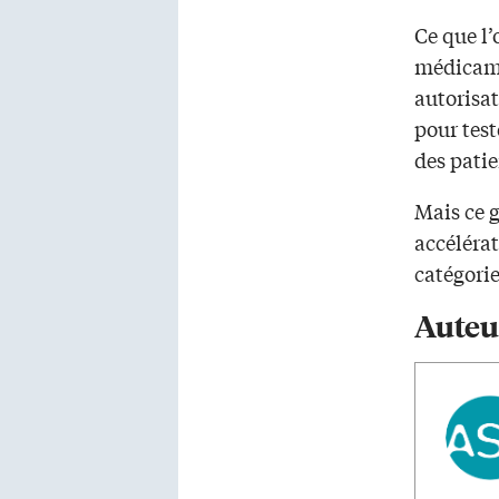
Ce que l
médicame
autorisa
pour test
des patie
Mais ce g
accélérat
catégori
Auteu