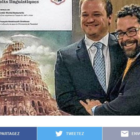
PARTAGEZ
TWEETEZ
ENV