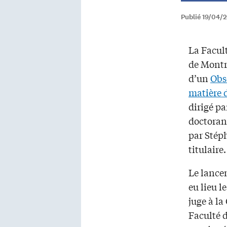
Publié 19/04/
La Facult
de Montr
d’un
Obs
matière d
dirigé pa
doctorant
par Stép
titulaire.
Le lance
eu lieu l
juge à l
Faculté 