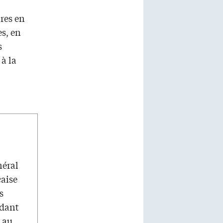
res en
es, en
s
à la
néral
çaise
s
ndant
r au