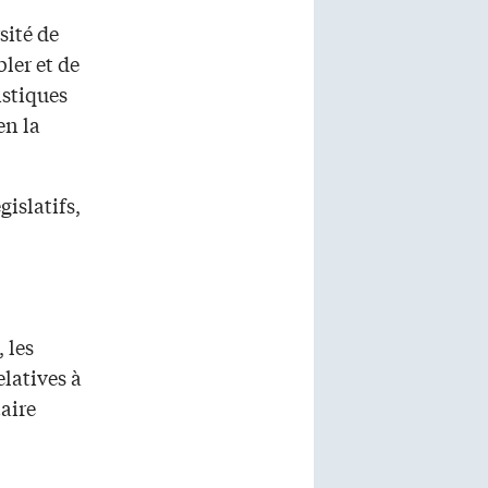
sité de
ler et de
istiques
en la
gislatifs,
,
 les
latives à
taire