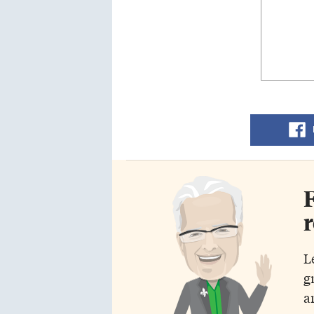
F
r
L
g
a