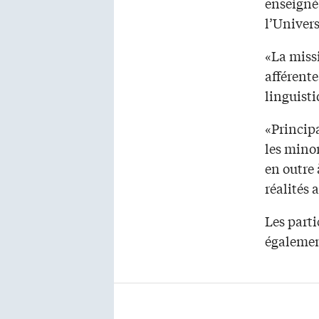
enseigné 
l’Univers
«La missi
afférent
linguist
«Princip
les minor
en outre 
réalités 
Les parti
égalemen