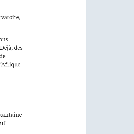
rvatoire,
ions
 Déjà, des
 de
d’Afrique
ixantaine
euf