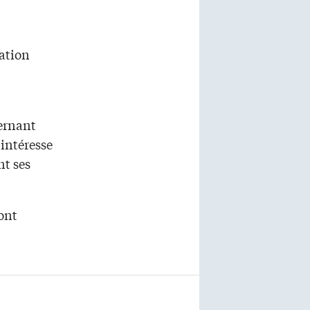
mation
ernant
’intéresse
nt ses
ront