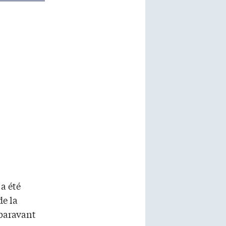
 a été
de la
uparavant