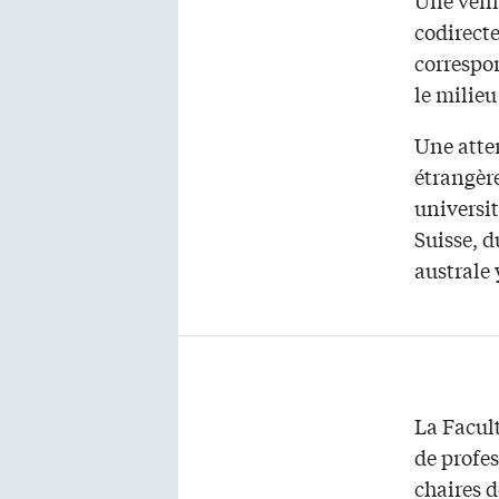
codirecte
correspon
le milieu
Une atte
étrangère
universit
Suisse, d
australe 
La Facul
de profes
chaires d