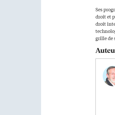
Ses progr
droit et 
droit int
technolog
grille d
Auteu