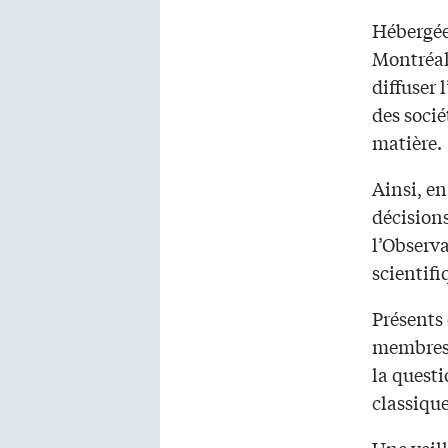
Hébergée 
Montréal,
diffuser 
des soci
matière.
Ainsi, en
décisions
l’Observa
scientifi
Présents 
membres 
la questi
classique
Une veil