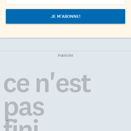
Publicité
ce n'est
pas
fini...