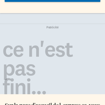
Publicité
ce n'est
pas
fini...
Sur la page d'accueil de
l-express.ca
, vous