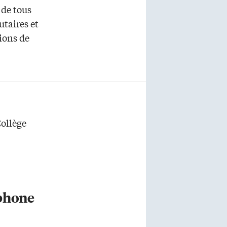
de tous
taires et
tions de
Collège
ophone