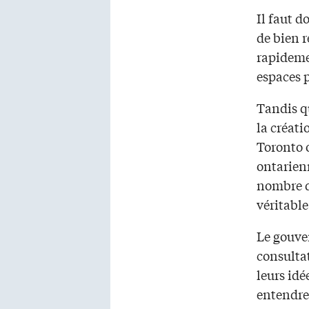
Il faut 
de bien r
rapidemen
espaces 
Tandis qu
la créati
Toronto o
ontarien
nombre d
véritable
Le gouver
consultat
leurs idé
entendre