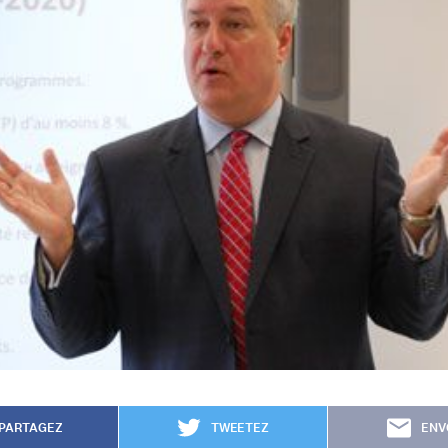
PARTAGEZ
TWEETEZ
ENV