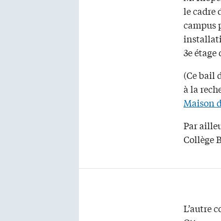
le cadre 
campus p
installa
3e étage 
(Ce bail 
à la rech
Maison d
Par aille
Collège 
L’autre c