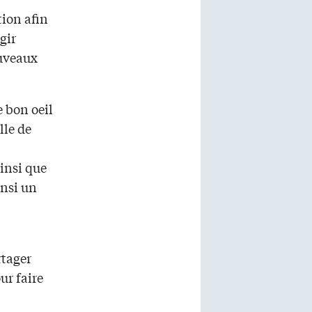
tion afin
gir
ouveaux
e bon oeil
lle de
insi que
insi un
rtager
ur faire