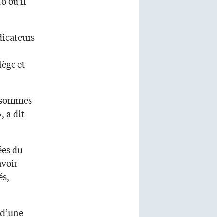
o où il
dicateurs
ège et
i sommes
, a dit
ées du
avoir
és,
 d’une