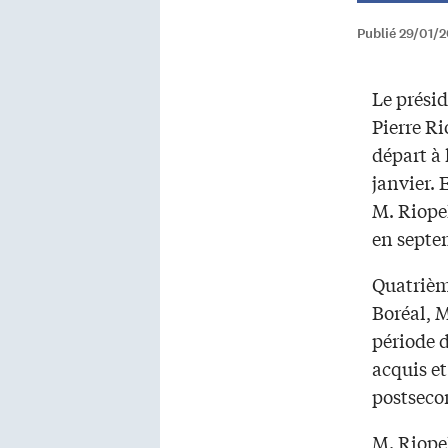
Publié 29/01/2
Le prési
Pierre R
départ à 
janvier. 
M. Riopel
en septe
Quatrièm
Boréal, 
période 
acquis e
postseco
M. Riopel