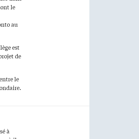
dont le
onto au
lège est
projet de
entre le
condaire.
asé à