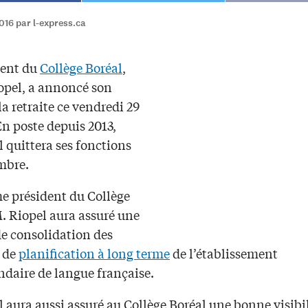
016 par l-express.ca
dent du
Collège Boréal
,
iopel, a annoncé son
la retraite ce vendredi 29
En poste depuis 2013,
 quittera ses fonctions
mbre.
e président du Collège
M. Riopel aura assuré une
de consolidation des
t de
planification à long terme
de l’établissement
ndaire de langue française.
 aura aussi assuré au Collège Boréal une bonne visibi