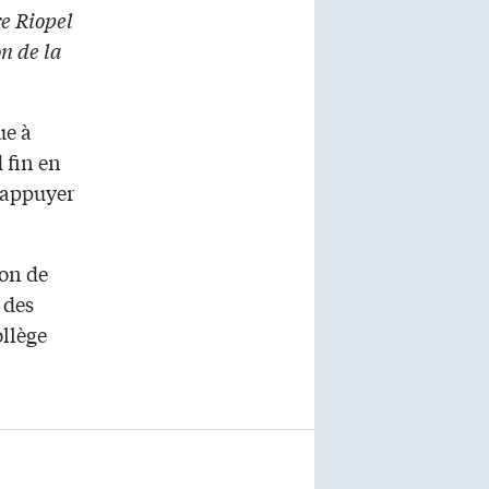
re Riopel
n de la
ue à
 fin en
l’appuyer
ion de
 des
ollège