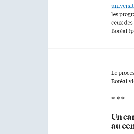
universi
les prog
ceux des 
Boréal (
Le proces
Boréal vi
* * *
Un ca
au cen