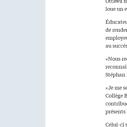
Ottawa ma
loue un 
Éducateur
de rendem
employeu
au succès
«Nous re
reconnais
Stéphan 
«Je me se
Collège B
contribu
présents
Celui-ci 