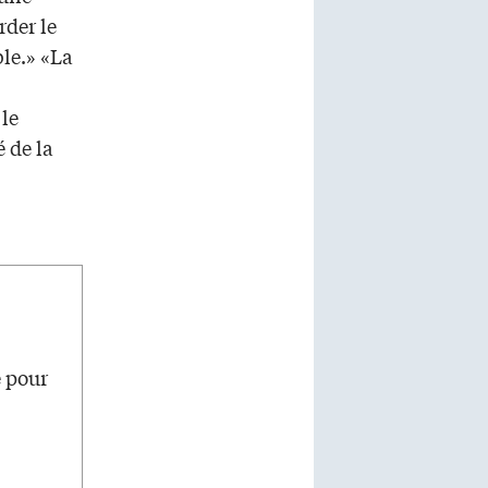
der le
le.» «La
 le
 de la
e pour