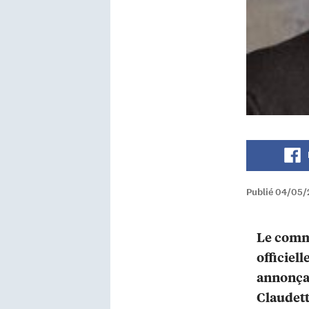
Publié 04/05/
Le comm
officiel
annonçai
Claudett