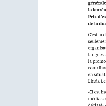
générale
la lauré
Prix d’e
de la dua
C’est la
seulemen
organisat
langues o
la promot
contribu
en situat
Linda Le
«Il est i
médias se
déclaré G