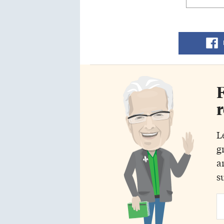
F
r
L
g
a
s
Em
Ad