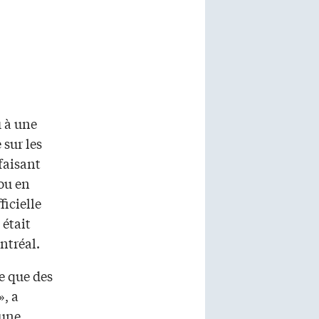
u à une
 sur les
 faisant
 ou en
icielle
 était
ntréal.
e que des
», a
 une