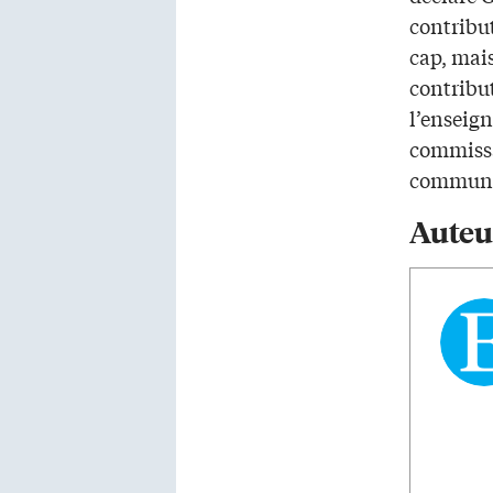
contribu
cap, mai
contribu
l’enseign
commissa
communau
Auteu