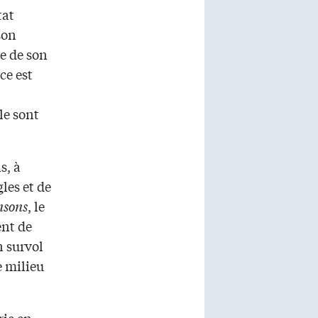
tat
son
se de son
ce est
le sont
s, à
les et de
sons
, le
ent de
n survol
e milieu