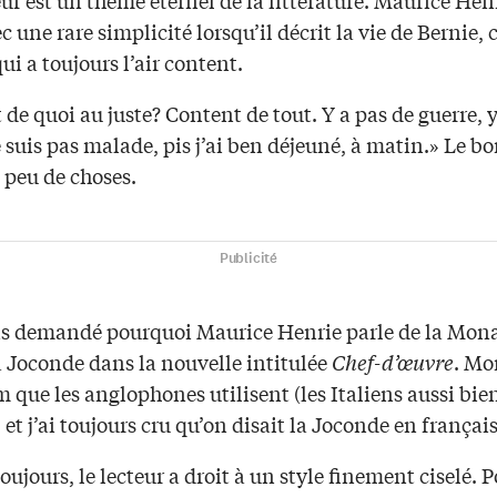
r est un thème éternel de la littérature. Maurice Hen
ec une rare simplicité lorsqu’il décrit la vie de Bernie, 
 a toujours l’air content.
de quoi au juste? Content de tout. Y a pas de guerre, 
e suis pas malade, pis j’ai ben déjeuné, à matin.» Le b
e peu de choses.
Publicité
is demandé pourquoi Maurice Henrie parle de la Mona
a Joconde dans la nouvelle intitulée
Chef-d’œuvre
. Mo
m que les anglophones utilisent (les Italiens aussi bie
et j’ai toujours cru qu’on disait la Joconde en français
jours, le lecteur a droit à un style finement ciselé. 