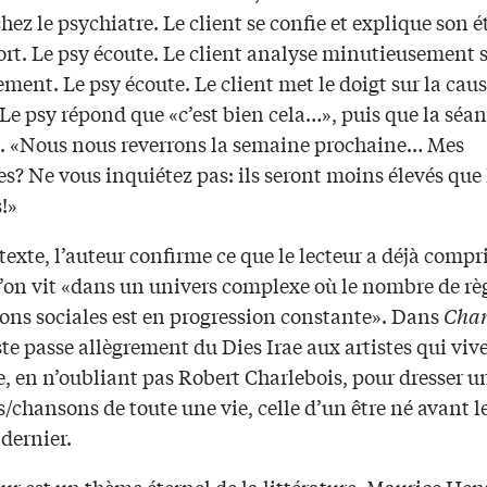
z le psychiatre. Le client se confie et explique son é
ort. Le psy écoute. Le client analyse minutieusement 
ent. Le psy écoute. Le client met le doigt sur la cau
Le psy répond que «c’est bien cela…», puis que la séan
. «Nous nous reverrons la semaine prochaine… Mes
s? Ne vous inquiétez pas: ils seront moins élevés que 
s!»
exte, l’auteur confirme ce que le lecteur a déjà compri
’on vit «dans un univers complexe où le nombre de règ
ions sociales est en progression constante». Dans
Chan
te passe allègrement du Dies Irae aux artistes qui viv
, en n’oubliant pas Robert Charlebois, pour dresser u
/chansons de toute une vie, celle d’un être né avant l
 dernier.