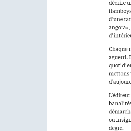
décrire 
flamboyan
d’une rar
angora», 
d’intéri
Chaque n
aguerri.
quotidien
mettons t
d’aujour
L’éditeur
banalités
démarche
ou insign
degré.