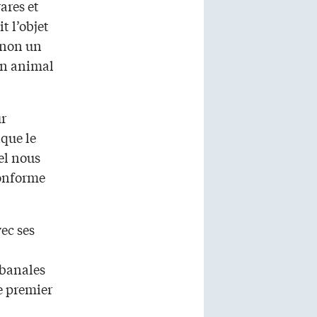
ares et
t l’objet
t non un
 un animal
ur
ique le
el nous
conforme
ec ses
 banales
de premier