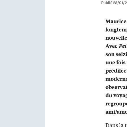
Publié 28/01/2
Maurice 
longtemp
nouvelles
Avec
Pet
son seiz
une fois
prédilec
moderne,
observat
du voyag
regroupé
ami/amou
Dans la 