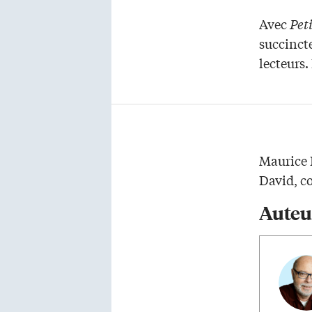
Avec
Pet
succinct
lecteurs. 
Maurice 
David, co
Auteu