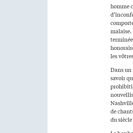
homme che
d’inconf
comportem
malaise. 
terminée
honoraire
les vôtre
Dans un t
savoir qu
prohibit
nouvellis
Nashville
de chants
du siècle