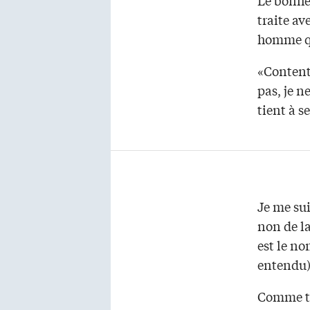
Le bonheu
traite av
homme qui
«Content 
pas, je n
tient à s
Je me su
non de l
est le no
entendu) 
Comme tou