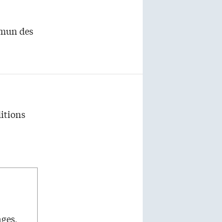
mmun des
ditions
ages,