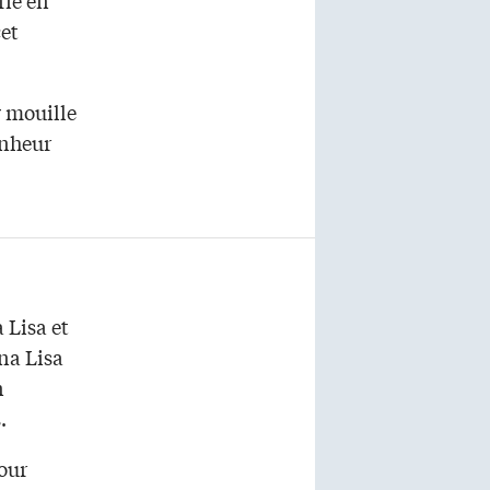
rie en
cet
y mouille
onheur
 Lisa et
na Lisa
n
.
Pour