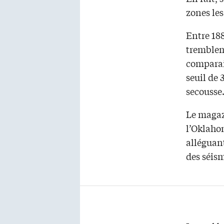
zones le
Entre 188
tremblem
comparais
seuil de 
secousse
Le maga
l’Oklaho
alléguant
des séism