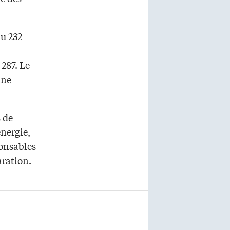
nu 232
287. Le
une
s de
nergie,
ponsables
aration.