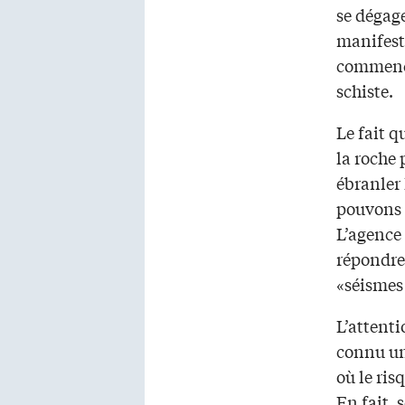
se dégage
manifeste
commencé
schiste.
Le fait q
la roche 
ébranler 
pouvons 
L’agence
répondre 
«séismes
L’attenti
connu un
où le ris
En fait,