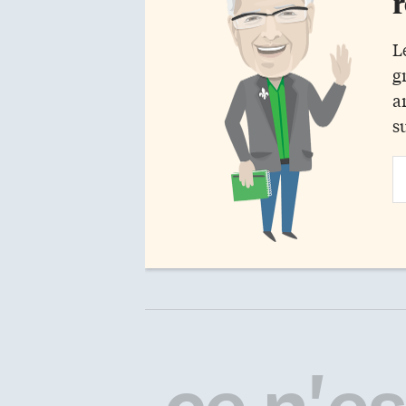
r
L
g
a
s
Em
Ad