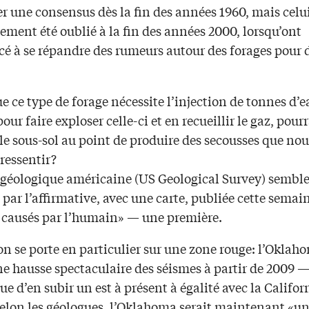
r une consensus dès la fin des années 1960, mais celui
ment été oublié à la fin des années 2000, lorsqu’ont
 à se répandre des rumeurs autour des forages pour 
ue ce type de forage nécessite l’injection de tonnes d’
pour faire exploser celle-ci et en recueillir le gaz, pourr
le sous-sol au point de produire des secousses que nou
ressentir?
 géologique américaine (US Geological Survey) sembl
par l’affirmative, avec une carte, publiée cette semain
 causés par l’humain» — une première.
on se porte en particulier sur une zone rouge: l’Oklah
e hausse spectaculaire des séismes à partir de 2009 —
que d’en subir un est à présent à égalité avec la Califor
 selon les géologues, l’Oklahoma serait maintenant «un