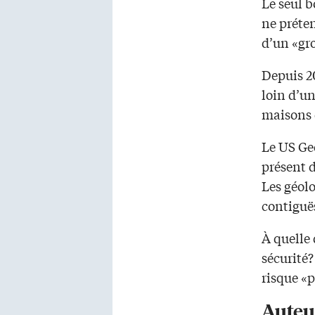
Le seul b
ne préten
d’un «gr
Depuis 2
loin d’u
maisons 
Le US Ge
présent d
Les géolo
contiguë
À quelle 
sécurité?
risque «p
Auteu