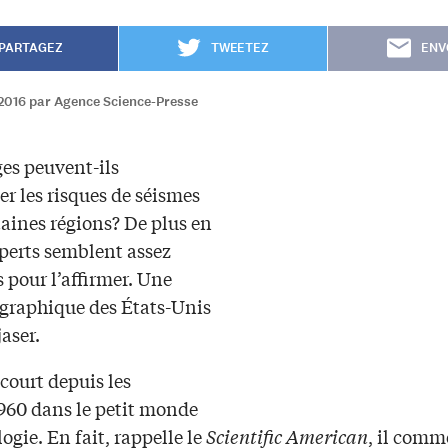
PARTAGEZ
TWEETEZ
ENV
2016 par Agence Science-Presse
ges peuvent-ils
r les risques de séismes
taines régions? De plus en
xperts semblent assez
 pour l’affirmer. Une
ographique des États-Unis
jaser.
court depuis les
960 dans le petit monde
logie. En fait, rappelle le
Scientific American
, il comm