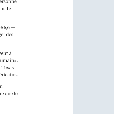
personne
ensité
e 5,6 —
er des
vent à
’humain».
u Texas
éricains.
en
re que le