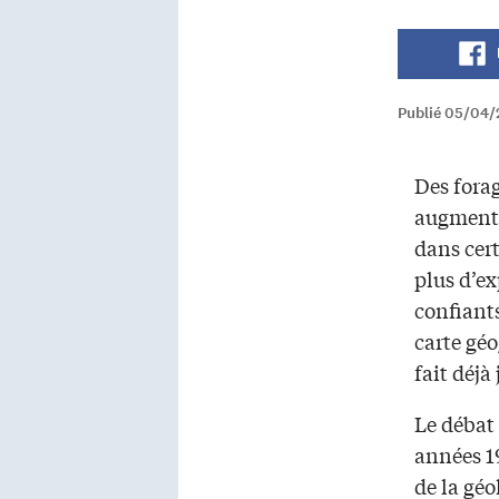
Publié 05/04/
Des fora
augmente
dans cer
plus d’e
confiants
carte gé
fait déjà 
Le débat 
années 1
de la géo