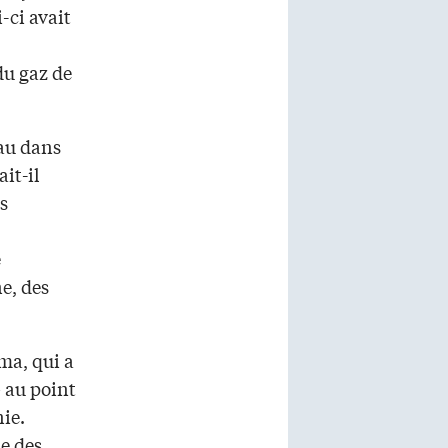
-ci avait
du gaz de
eau dans
ait-il
s
e
e, des
oma, qui a
 au point
nie.
e des