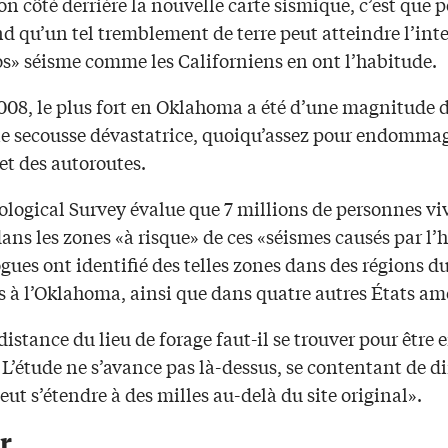
on côté derrière la nouvelle carte sismique, c’est que 
d qu’un tel tremblement de terre peut atteindre l’int
os» séisme comme les Californiens en ont l’habitude.
008, le plus fort en Oklahoma a été d’une magnitude d
ne secousse dévastatrice, quoiqu’assez pour endommag
et des autoroutes.
ological Survey évalue que 7 millions de personnes vi
ans les zones «à risque» de ces «séismes causés par l
gues ont identifié des telles zones dans des régions d
s à l’Oklahoma, ainsi que dans quatre autres États am
distance du lieu de forage faut-il se trouver pour être 
 L’étude ne s’avance pas là-dessus, se contentant de di
eut s’étendre à des milles au-delà du site original».
r