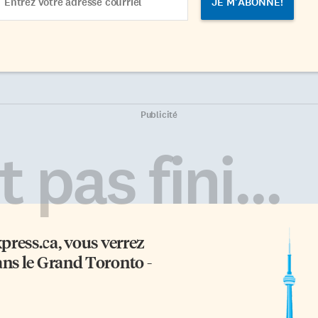
dress
Publicité
 pas fini...
xpress.ca
, vous verrez
ans le Grand Toronto -