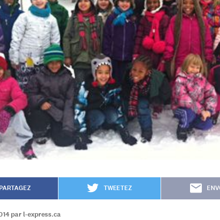
PARTAGEZ
TWEETEZ
ENV
014 par l-express.ca