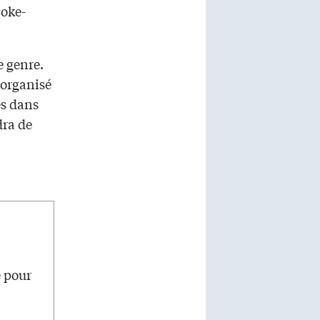
coke-
e genre.
 organisé
es dans
dra de
e pour