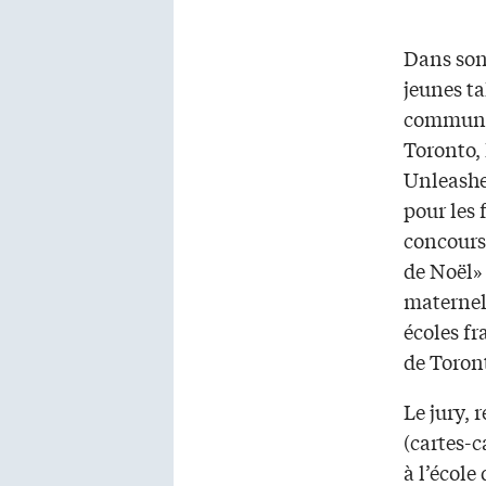
Dans son
jeunes ta
communa
Toronto, 
Unleashe
pour les 
concours
de Noël» 
maternell
écoles f
de Toron
Le jury, 
(cartes-
à l’école