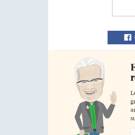
F
r
L
g
a
s
Em