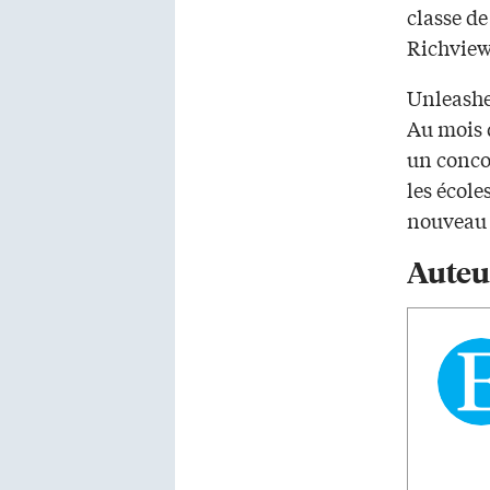
classe d
Richview
Unleashe
Au mois d
un concou
les écol
nouveau 
Auteu