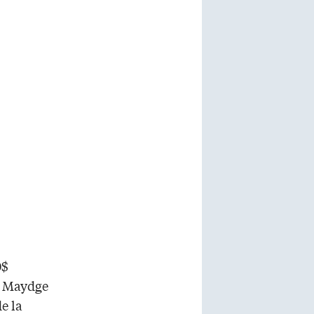
0$
me Maydge
e la