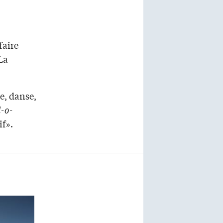
faire
«La
e, danse,
-o-
if».