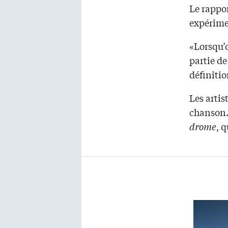
Le rappor
expérime
«Lorsqu’o
partie de
définitio
Les artis
chanson…
drome
, q