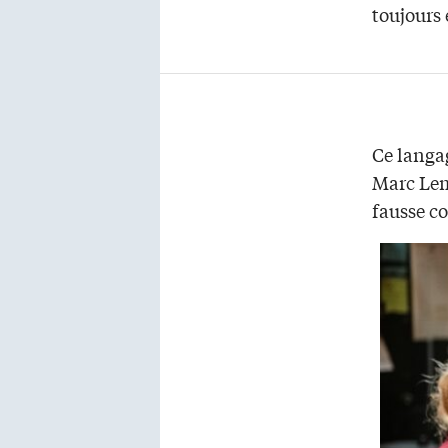
toujours
Ce langag
Marc Lemy
fausse c