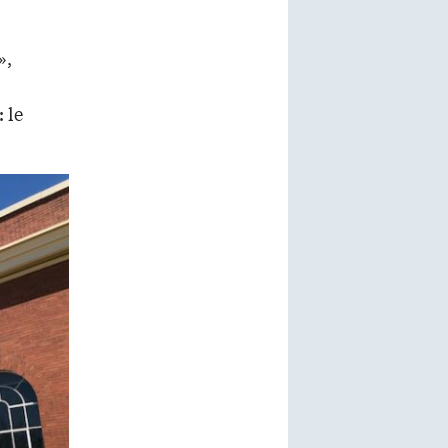
»,
 le