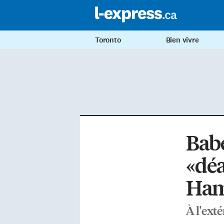
Toronto
Bien vivre
Babe
«déa
Ham
À l'ext