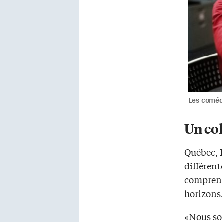
Les coméd
Un col
Québec, 
différent
comprend
horizons
«Nous so