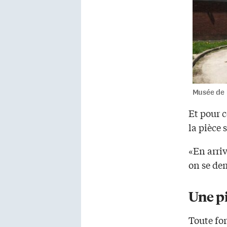
Musée de 
Et pour c
la pièce 
«En arriv
on se de
Une p
Toute fo