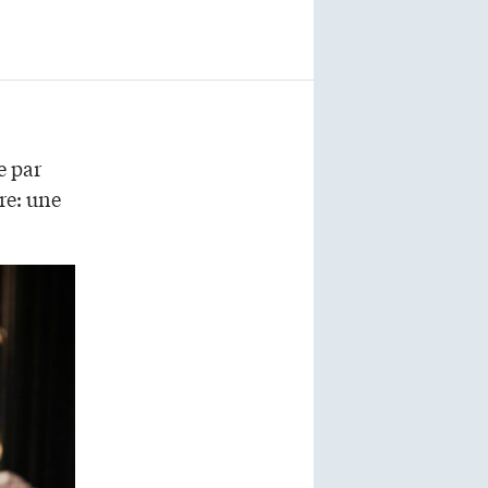
e par
re: une