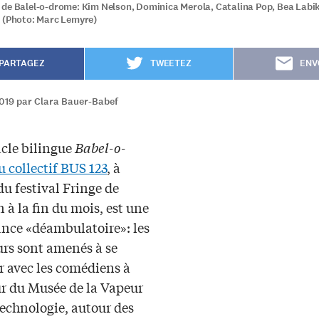
de Balel-o-drome: Kim Nelson, Dominica Merola, Catalina Pop, Bea Labi
 (Photo: Marc Lemyre)
PARTAGEZ
TWEETEZ
ENV
2019 par Clara Bauer-Babef
cle bilingue
Babel-o-
u collectif BUS 123
, à
 du festival Fringe de
à la fin du mois, est une
nce «déambulatoire»: les
urs sont amenés à se
 avec les comédiens à
ur du Musée de la Vapeur
Technologie, autour des