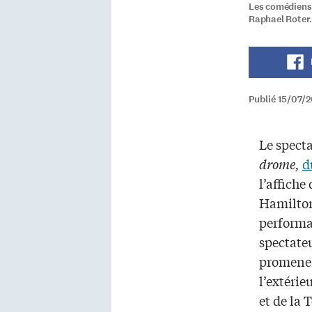
Les comédiens 
Raphael Roter.
Publié 15/07/
Le specta
drome,
d
l’affiche
Hamilton 
performa
spectate
promener
l’extérie
et de la 