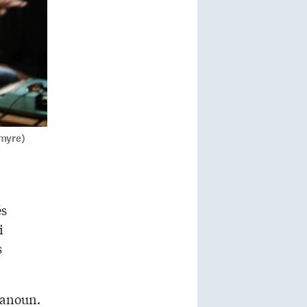
emyre)
és
i
s
Banoun.