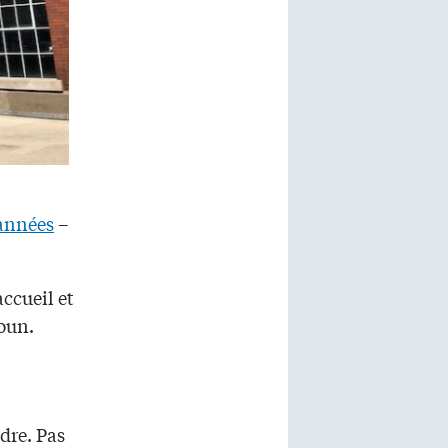
 années
–
accueil et
oun.
dre. Pas