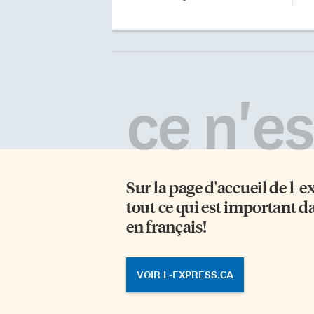
pendant les 1648 kilomètres du
parcours à travers le Grand Nord
canadien et l’Alaska. Rémy Leduc,
du chenil Akkada de Glenwood, au
Nouveau-Brunswick, y a
justement goûté le 2 février lors du
ce n'est
jour 1 de l’événement annuel. Alors
que la température est descendue
jusqu’à -46 degrés, le musher du
Restigouche s’est gelé le visage à
un point tel qu’à son arrivée au
point de contrôle de Braeburn il a
perdu la peau du […]
Sur la page d'accueil de
l-e
tout ce qui est important d
en français!
VOIR L-EXPRESS.CA