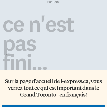
Publicité
des problèmes de toutes sortes,
que ce soit dans les soins
ce n'est
accordés ou pour exprimer son
état de santé et se faire
comprendre. Des études
récentes démontrent que la
pas
langue est un élément essentiel
pour une meilleure qualité de
soins. Un milieu de vie On
oublie souvent […]
fini...
Sur la page d'accueil de
l-express.ca
, vous
verrez tout ce qui est important dans le
Grand Toronto - en français!