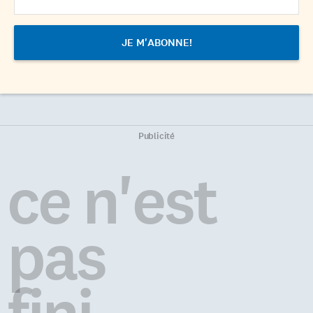
Publicité
ce n'est
pas
fini...