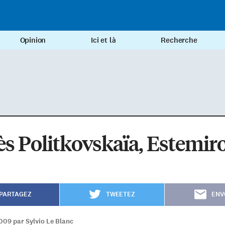
Opinion
Ici et là
Recherche
s Politkovskaïa, Estemir
PARTAGEZ
TWEETEZ
ENV
009 par Sylvio Le Blanc