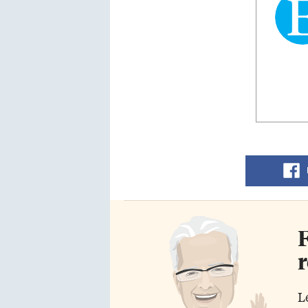
F
r
L