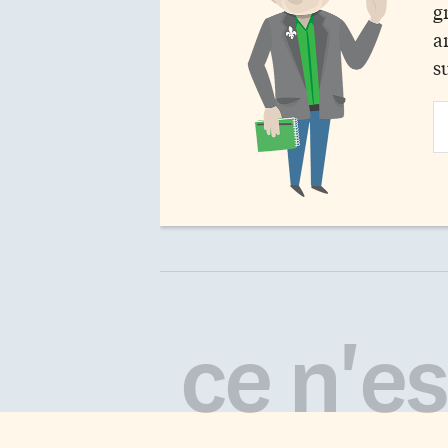
g
a
s
Em
Ad
ce n'est