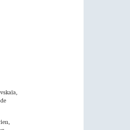
vskaïa,
 de
rien,
an