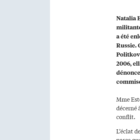
Natalia 
militant
a été en
Russie.
Politkov
2006, ell
dénoncer
commise
Mme Este
décerné 
conflit.
L’éclat d
parce que