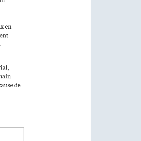
ux en
dent
s
ial,
chain
cause de