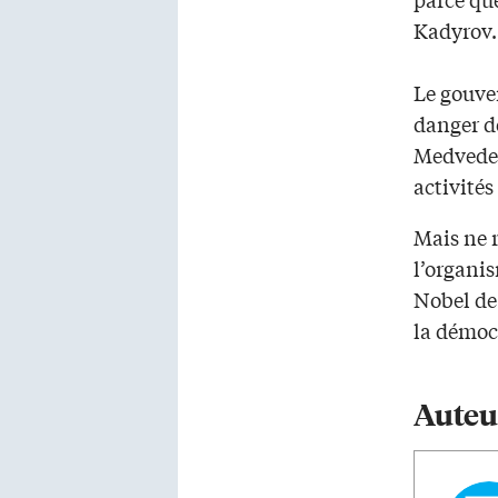
Kadyrov.
Le gouve
danger de
Medvedev
activités
Mais ne 
l’organis
Nobel de 
la démoc
Auteu