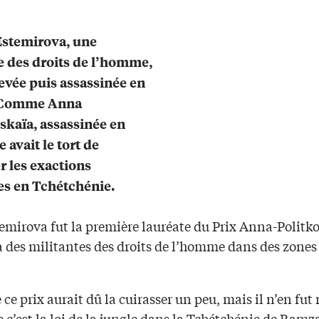
Estemirova, une
e des droits de l’homme,
levée puis assassinée en
 Comme Anna
skaïa, assassinée en
e avait le tort de
 les exactions
s en Tchétchénie.
mirova fut la première lauréate du Prix Anna-Politko
à des militantes des droits de l’homme dans des zones
e ce prix aurait dû la cuirasser un peu, mais il n’en fut 
 c’est la loi de la jungle dans la Tchétchénie de Ramz