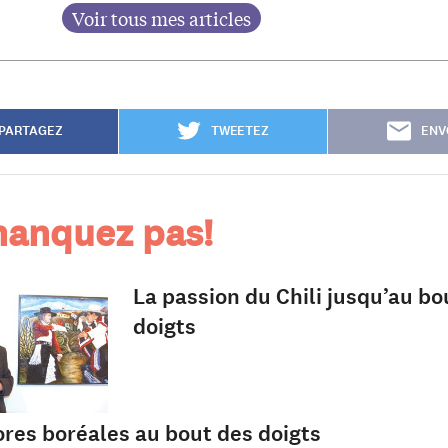
PARTAGEZ
TWEETEZ
ENV
anquez pas!
La passion du Chili jusqu’au bo
doigts
ores boréales au bout des doigts