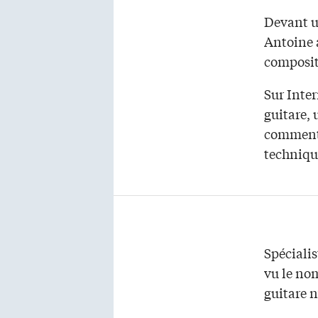
Devant u
Antoine 
composit
Sur Inte
guitare, 
commenté
techniqu
Spéciali
vu le nom
guitare n