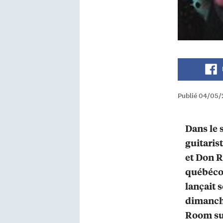
Publié 04/05/
Dans le s
guitaris
et Don R
québéco
lançait 
dimanch
Room su