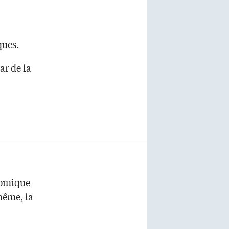
ques.
ar de la
comique
même, la