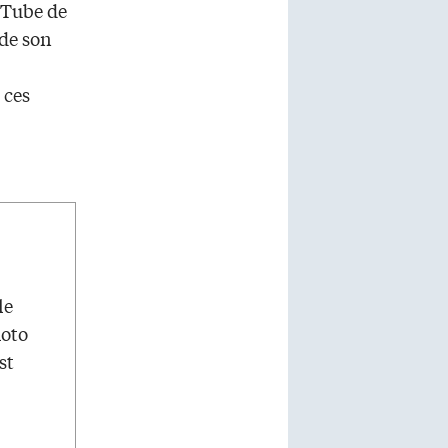
ouTube de
 de son
 ces
le
hoto
st