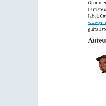
On aimera
l’artiste 
label, C
www.you
guitarist
Auteu