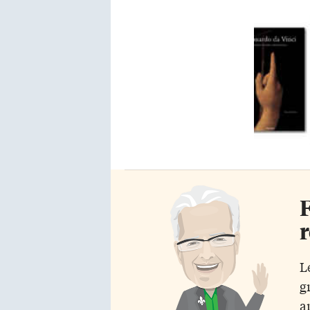
F
r
L
g
a