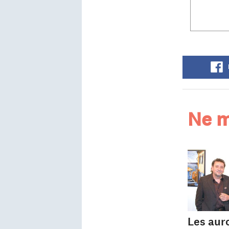
Ne m
Les aur