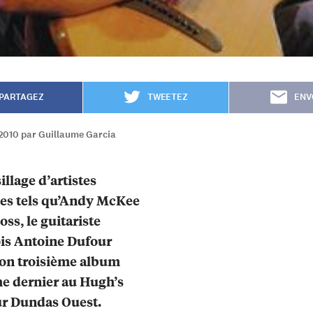
PARTAGEZ
TWEETEZ
ENV
2010 par Guillaume Garcia
illage d’artistes
tes tels qu’Andy McKee
oss, le guitariste
is Antoine Dufour
son troisième album
e dernier au Hugh’s
r Dundas Ouest.