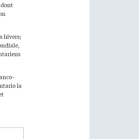
s dont
Don
s hivers;
ondiale,
ntariens
ranco-
ntario la
et