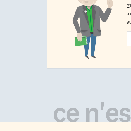
g
a
s
Em
Ad
ce n'est