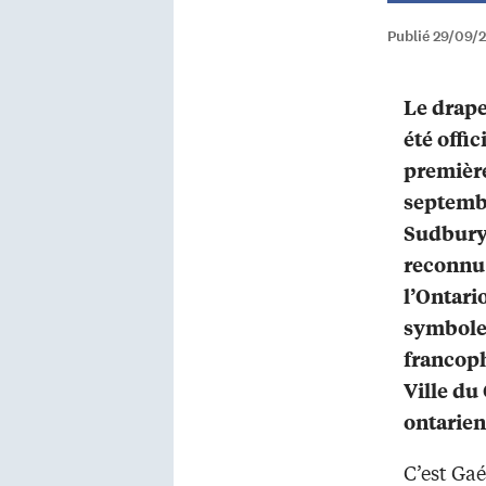
Publié 29/09/
Le drape
été offi
première
septembr
Sudbury.
reconnu
l’Ontari
symbole
francoph
Ville du
ontarien
C’est Gaé