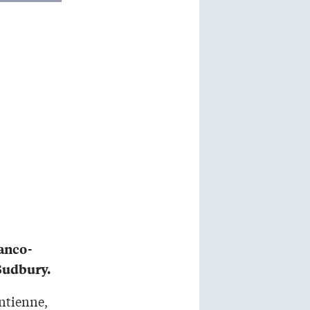
anco-
 Sudbury.
entienne,