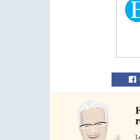
F
r
L