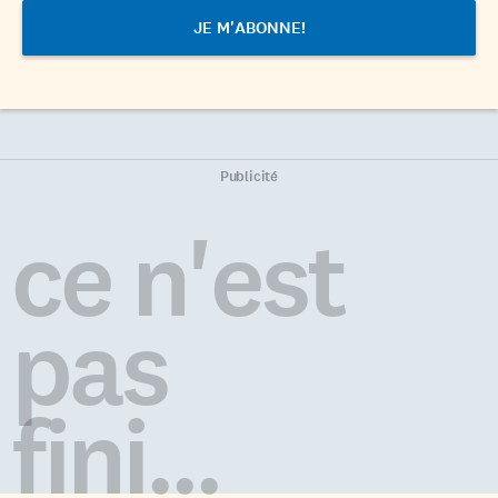
Publicité
ce n'est
pas
fini...