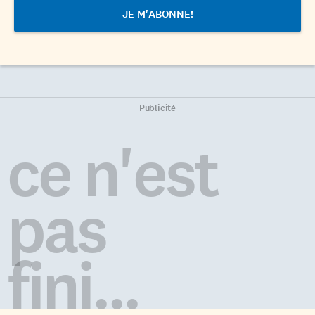
Publicité
ce n'est
pas
fini...