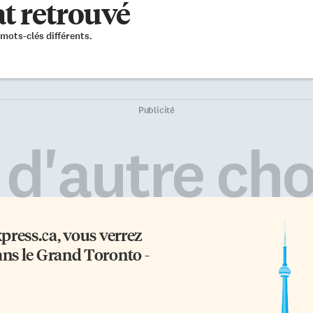
t retrouvé
mots-clés différents.
Publicité
 d'autre cho
xpress.ca
, vous verrez
ans le Grand Toronto -