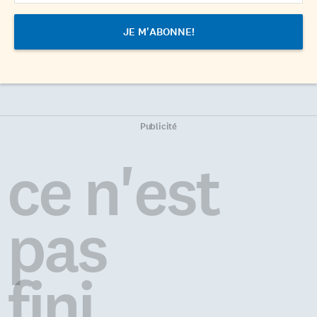
Publicité
ce n'est
pas
fini...