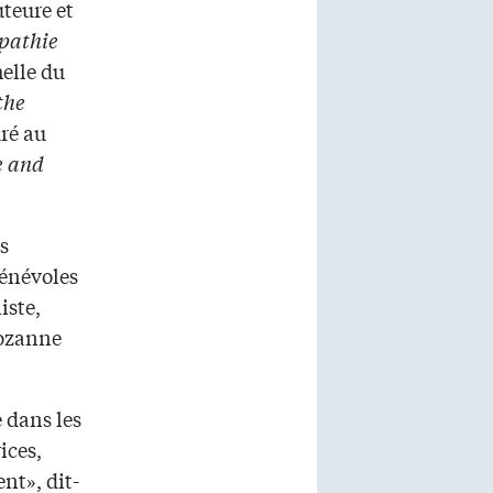
teure et
mpathie
helle du
the
uré au
e and
s
bénévoles
iste,
Rozanne
 dans les
ices,
nt», dit-