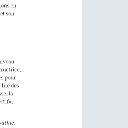
ions en
 et son
niveau
tructrice,
es pour
 lire des
se, la
ctif»,
pathie
.