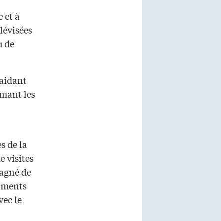
 et à
élévisées
u de
 aidant
imant les
s de la
e visites
pagné de
timents
vec le