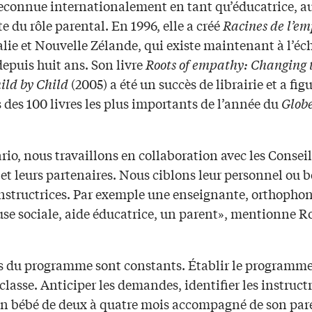
reconnue internationalement en tant qu’éducatrice, au
te du rôle parental. En 1996, elle a créé
Racines de l’e
lie et Nouvelle Zélande, qui existe maintenant à l’éc
epuis huit ans. Son livre
Roots of empathy: Changing 
ild by Child
(2005) a été un succès de librairie et a fig
des 100 livres les plus importants de l’année du
Glob
io, nous travaillons en collaboration avec les Conseil
 et leurs partenaires. Nous ciblons leur personnel ou 
structrices. Par exemple une enseignante, orthophon
euse sociale, aide éducatrice, un parent», mentionne 
is du programme sont constants. Établir le programme
 classe. Anticiper les demandes, identifier les instructr
un bébé de deux à quatre mois accompagné de son pare