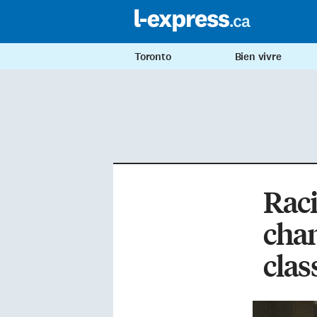
Toronto
Bien vivre
Raci
chan
clas