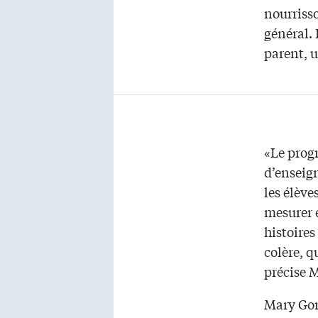
nourrisso
général. 
parent, 
«Le prog
d’enseign
les élèv
mesurer e
histoires
colère, q
précise 
Mary Gor