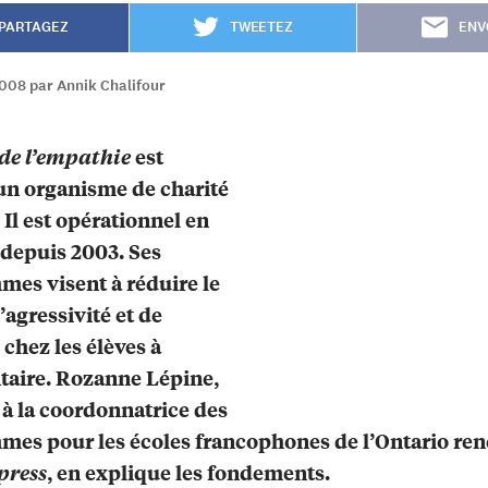
PARTAGEZ
TWEETEZ
ENV
2008 par Annik Chalifour
de l’empathie
est
un organisme de charité
 Il est opérationnel en
 depuis 2003. Ses
es visent à réduire le
’agressivité et de
 chez les élèves à
taire. Rozanne Lépine,
 à la coordonnatrice des
es pour les écoles francophones de l’Ontario re
press
, en explique les fondements.