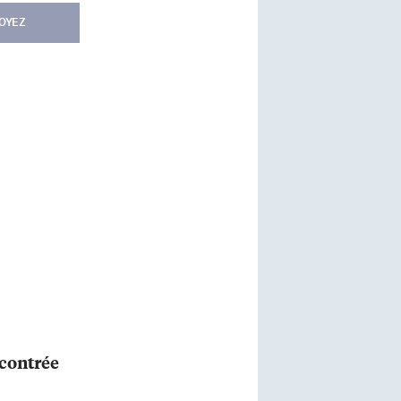
OYEZ
ncontrée