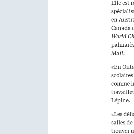
Elle est 
spécialis
en Austra
Canada d
World Ch
palmarès 
Mail
.
«En Ontar
scolaires
comme in
travaill
Lépine.
«Les déf
salles de
trouver 