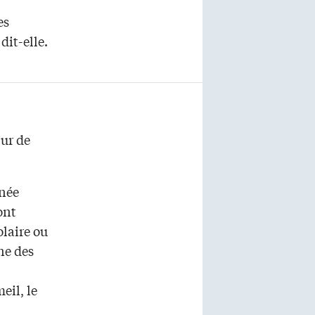
es
dit-elle.
ur de
nnée
ont
olaire ou
ne des
eil, le