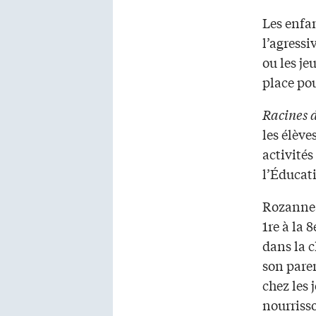
Les enfan
l’agressi
ou les je
place pou
Racines 
les élève
activité
l’Éducat
Rozanne 
1re à la 
dans la 
son pare
chez les 
nourrisso