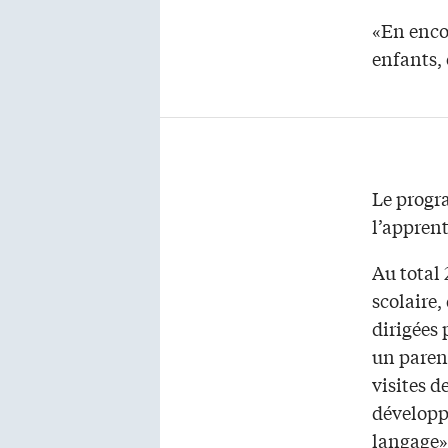
«En encou
enfants, 
Le prog
l’apprent
Au total 
scolaire,
dirigées 
un paren
visites d
développ
langage»