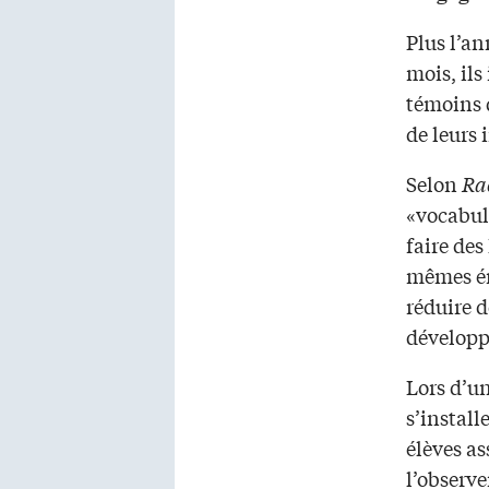
Plus l’an
mois, ils
témoins d
de leurs 
Selon
Ra
«vocabula
faire des
mêmes émo
réduire d
dévelop
Lors d’un
s’install
élèves as
l’observ