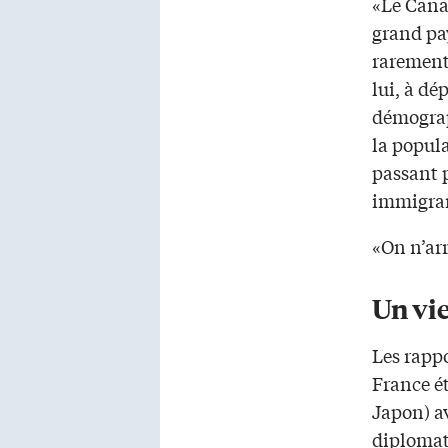
«Le Cana
grand pa
rarement 
lui, à dé
démograp
la popul
passant p
immigran
«On n’arr
Un vi
Les rappo
France ét
Japon) a
diplomat