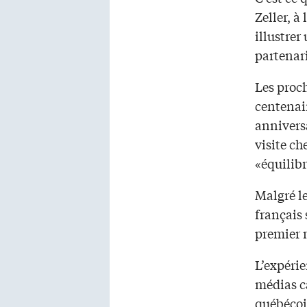
Zeller, à
illustrer
partenar
Les proc
centenai
annivers
visite ch
«équilibr
Malgré le
français 
premier 
L’expérie
médias c
québécoi