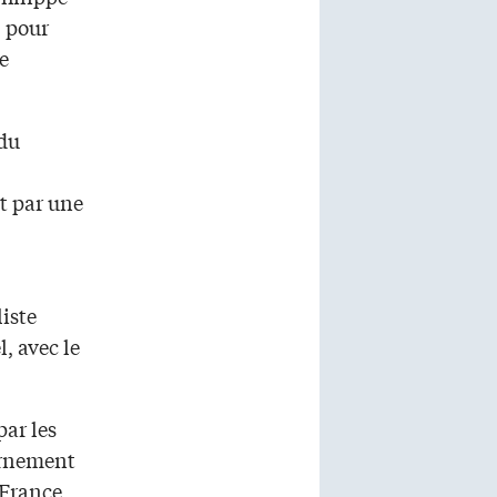
, pour
e
 du
t par une
liste
, avec le
par les
ernement
 France,