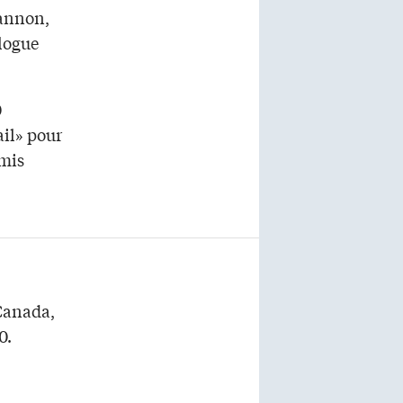
Cannon,
logue
0
ail» pour
rmis
Canada,
0.