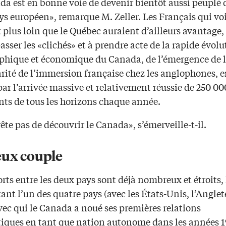
da est en bonne voie de devenir bientôt aussi peuplé
ys européen», remarque M. Zeller. Les Français qui vo
plus loin que le Québec auraient d’ailleurs avantage,
passer les «clichés» et à prendre acte de la rapide évol
hique et économique du Canada, de l’émergence de l
arité de l’immersion française chez les anglophones, 
ar l’arrivée massive et relativement réussie de 250 00
ts de tous les horizons chaque année.
ête pas de découvrir le Canada», s’émerveille-t-il.
eux couple
rts entre les deux pays sont déjà nombreux et étroits, 
ant l’un des quatre pays (avec les États-Unis, l’Anglete
vec qui le Canada a noué ses premières relations
iques en tant que nation autonome dans les années 1