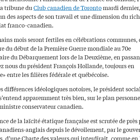
 la tribune du
Club canadien de Toronto
mardi dernier
 un des aspects de son travail et une dimension du rich
iat franco-canadien.
hains mois seront fertiles en célébrations communes,
re du début de la Première Guerre mondiale au 70e
aire du Débarquement lors de la Deuxième, en passan
ez nous du président François Hollande, toujours en
e» entre les filières fédérale et québécoise.
s différences idéologiques notoires, le président socia
s’entend apparemment très bien, sur le plan personnel
ministre conservateur canadien.
nce de la laïcité étatique française est scrutée de près 
anadiens-anglais depuis le dévoilement, par le gouv
s, d’une Charte des valeurs qui interdirait, comme en