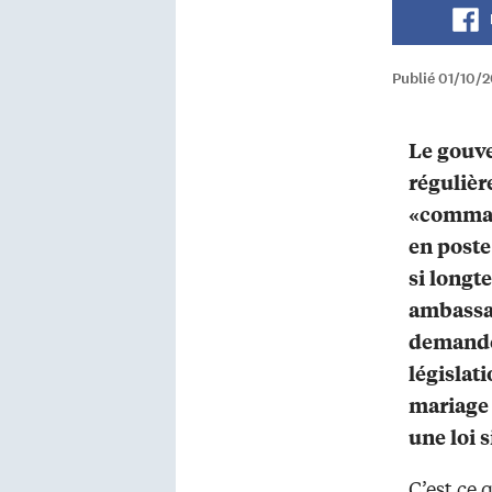
Publié 01/10/
Le gouv
réguliè
«comman
en poste 
si longt
ambassad
demandé
législat
mariage 
une loi 
C’est ce