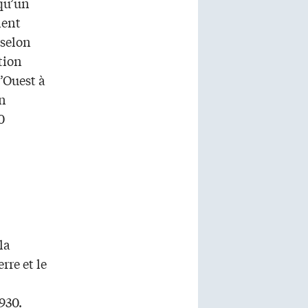
 qu’un
ient
 selon
ution
’Ouest à
en
0
la
rre et le
930.