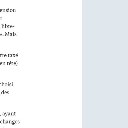
mension
t
libre-
». Mais
tre taxé
en tête)
choisi
 des
, ayant
échanges