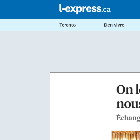
Toronto
Bien vivre
On l
nous
Échang