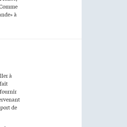
e. Comme
ande» à
ler à
fait
fournir
tervenant
sport de