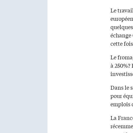
Le travai
européenn
quelques
échange 
cette fois
Le froma
à 250%? E
investis
Dans le s
pour équi
emplois d
La France
récemmen