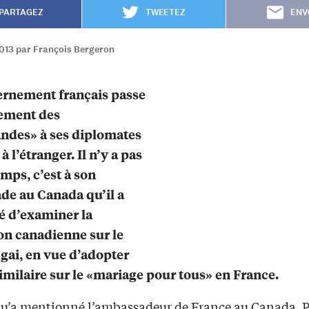
PARTAGEZ
TWEETEZ
ENV
2013 par François Bergeron
ernement français passe
rement des
des» à ses diplomates
à l’étranger. Il n’y a pas
emps, c’est à son
e au Canada qu’il a
 d’examiner la
ion canadienne sur le
gai, en vue d’adopter
similaire sur le «mariage pour tous» en France.
 qu’a mentionné l’ambassadeur de France au Canada, P