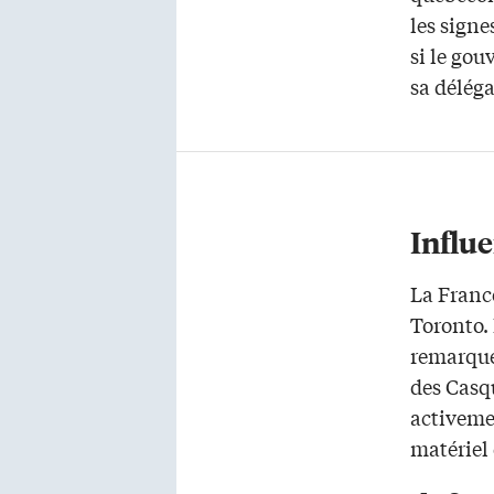
les sign
si le go
sa délég
Influ
La Franc
Toronto. 
remarque
des Casq
activeme
matériel 