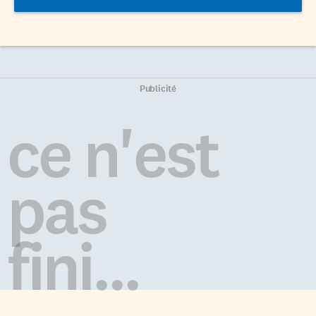
Publicité
ce n'est
pas
fini...