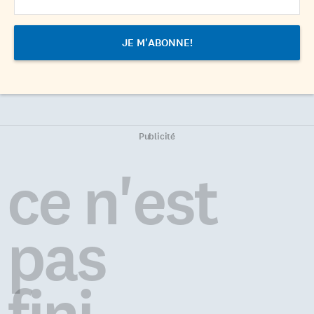
Publicité
ce n'est
pas
fini...