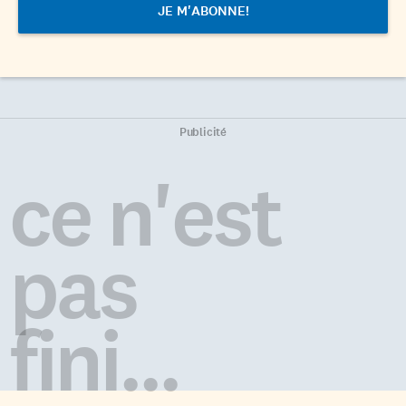
Publicité
ce n'est
pas
fini...